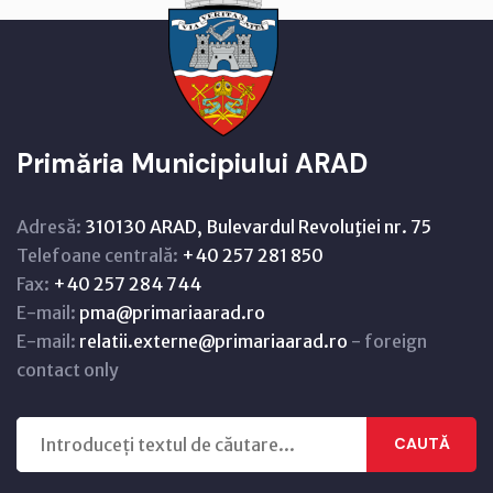
Primăria Municipiului ARAD
Adresă:
310130 ARAD, Bulevardul Revoluţiei nr. 75
Telefoane centrală:
+40 257 281 850
Fax:
+40 257 284 744
E-mail:
pma@primariaarad.ro
E-mail:
relatii.externe@primariaarad.ro
- foreign
contact only
CAUTĂ