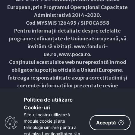
European, prin Programul Operațional Capacitate
Administrativă 2014-2020.
Cod MYSMIS 126495 / SIPOCA 558
Pentru informații detaliate despre celelalte
programe cofinanțate de Uniunea Europeană, vă
invităm să vizitați:
www.fonduri-
ue.ro
,
www.poca.ro
.
Conținutul acestui site web nu reprezintă în mod
obligatoriu poziția oficială a Uniunii Europene.
Întreaga responsabilitate asupra corectitudinii și
coerenței informațiilor prezentate revine
inițiatorilor site-ului web.
Politica de utilizare
Cookie-uri‎
Copyright © 2021 - 2026 -
Primăria Municipiului ARAD
Site-ul nostru utilizează
module cookie și alte
ResponsiveVoice
used under
Acceptă
Non-Commercial License
tehnologii similare pentru a
optimiza funcţionalitatea si a