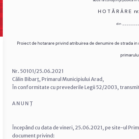
adus la cunoştinţă publică în
H O T Ă R Â R E n
din _______
Proiect de hotarare privind atribuirea de denumire de strada in mu
primarulu
Nr. 50101/25.06.2021
Călin Bibarţ, Primarul Municipiului Arad,
În conformitate cu prevederile Legii 52/2003, transmi
A N U N Ţ
Începând cu data de vineri, 25.06.2021, pe site-ul Prim
document privind: