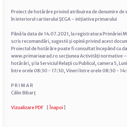
Proiect de hotărâre privind atribuirea de denumire de s
în interiorul cartierului ȘEGA – inițiativa primarului
Până la data de 14.07.2021, la registratura Primăriei Mu
scris recomandări, sugestii şi opinii privind acest docu
Proiectul de hotărâre poate fi consultat începând cu d
www.primariaarad.ro secțiunea Activități normative –
hotărâri, și la Serviciul Relaţii cu Publicul, camera 5, Lu
între orele 08:30 - 17:30, Vineri între orele 08:30 - 14
P R I M A R
Călin Bibarț
Vizualizare PDF
[
Înapoi
]