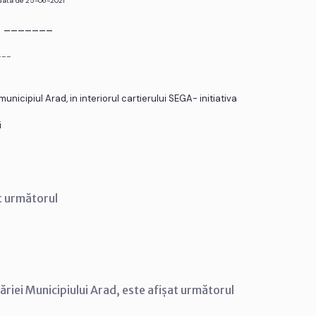
 data de 25-06-2021
r. _______
___
nicipiul Arad, in interiorul cartierului SEGA- initiativa
i
t următorul
ăriei Municipiului Arad, este afișat următorul