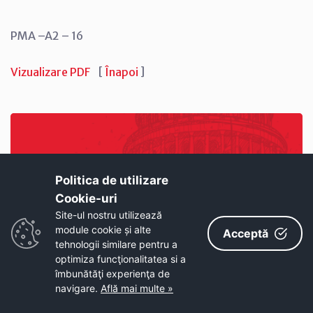
PMA –A2 – 16
Vizualizare PDF
[
Înapoi
]
Politica de utilizare
Cookie-uri‎
Pagini similare
Site-ul nostru utilizează
module cookie și alte
Acceptă
tehnologii similare pentru a
optimiza funcţionalitatea si a
Proiect Nr.38 din 21-11-2016
îmbunătăţi experienţa de
navigare.
Află mai multe »
Proiect Nr.37 din 21-11-2016