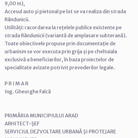
9,00 m),
Accesul auto şi pietonal pe lot se va realiza din strada
Rândunicii.
Utilități: racordarea la rețelele publice existente pe
strada Rândunicii (variantă de amplasare subterană).
Toate obiectivele propuse prin documentație de
urbanism se vor executa prin grija și pe cheltuiala
exclusivă a beneficiarilor, în baza proiectelor de
specialitate avizate potrivit prevederilor legale.
P R I M A R
Ing. Gheorghe Falcă
PRIMĂRIA MUNICIPIULUI ARAD
ARHITECT-ŞEF
SERVICIUL DEZVOLTARE URBANĂ ŞI PROTEJARE