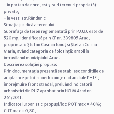
- în partea de nord, est şi sud terenuri proprietăţi
private,
- la vest: str.Rândunicii
Situaţia juridică a terenului
Suprafața de teren reglementată prin P.U.D. este de
520 mp, identificată prin CF nr. 339805 Arad,
proprietari: Ștefan Cosmin Ionuț și Ștefan Corina
Maria, având categoria de folosinţă: arabil în
intravilanul municipiului Arad.
Descrierea soluţiei propuse:
Prin documentaţia prezentă se stabilesc condiţiile de
amplasare pe lot a unei locuinţe unifamiliale P+1E și
împrejmuire front stradal, preluând indicatorii
urbanistici din PUZ aprobat prin HCLM Arad nr.
261/2011.
Indicatori urbanistici propuşi/lot: POT max = 40%;
CUT max = 0,80;