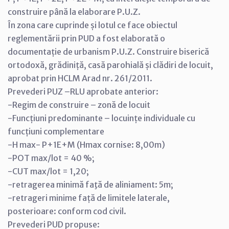
construire până la elaborare P.U.Z.
În zona care cuprinde și lotul ce face obiectul
reglementării prin PUD a fost elaborată o
documentație de urbanism P.U.Z. Construire biserică
ortodoxă, grădiniță, casă parohială și clădiri de locuit,
aprobat prin HCLM Arad nr. 261/2011.
Prevederi PUZ –RLU aprobate anterior:
-Regim de construire – zonă de locuit
-Funcțiuni predominante – locuințe individuale cu
funcțiuni complementare
-H max- P+1E+M (Hmax cornise: 8,00m)
-POT max/lot = 40 %;
-CUT max/lot = 1,20;
-retragerea minimă faţă de aliniament: 5m;
-retrageri minime față de limitele laterale,
posterioare: conform cod civil.
Prevederi PUD propuse: