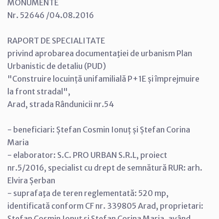
MONUMENTE
Nr. 52646 /04.08.2016
RAPORT DE SPECIALITATE
privind aprobarea documentaţiei de urbanism Plan
Urbanistic de detaliu (PUD)
"Construire locuință unifamilială P+1E și împrejmuire
la front stradal",
Arad, strada Rândunicii nr.54
- beneficiari: Ștefan Cosmin Ionuț și Ștefan Corina
Maria
- elaborator: S.C. PRO URBAN S.R.L, proiect
nr.5/2016, specialist cu drept de semnătură RUR: arh.
Elvira Șerban
- suprafaţa de teren reglementată: 520 mp,
identificată conform CF nr. 339805 Arad, proprietari:
Ștefan Cosmin Ionuț și Ștefan Corina Maria, având