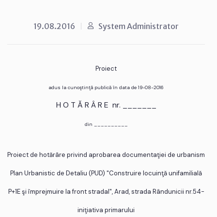
19.08.2016
System Administrator
Proiect
adus la cunoştinţă publică în data de 19-08-2016
H O T Ă R Â R E nr. _______
din __________
Proiect de hotărâre privind aprobarea documentaţiei de urbanism
Plan Urbanistic de Detaliu (PUD) "Construire locuinţă unifamilială
P+1E şi împrejmuire la front stradal", Arad, strada Rândunicii nr.54-
iniţiativa primarului