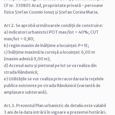
CF nr. 339805 Arad, proprietate privată - persoane
fizice Ștefan Cosmin Ionuț și Ștefan Corina Maria.
Art 2. Se aprobă următoarele condiții de construire:
a) indicatori urbanistici POT max/lot = 40%; CUT
max/lot = 0,80;
b) regim maxim de înălţime a locuinței: P+1E;
c) înălțime maximă la cornișă a locuinţei: 6,00 m
(maxim admisă 9,00 m);
d) Accesul auto şi pietonal pe lot se va realiza din
strada Rândunicii;
e) Utilitățile se vor realiza prin racordarea la rețelele
publice existente pe strada Rândunicii (variantă de
amplasare subterană).
Art.3. Prezentul Plan urbanistic de detaliu este valabil
3 ani de la data intrării în vigoare a prezentei hotărâri.