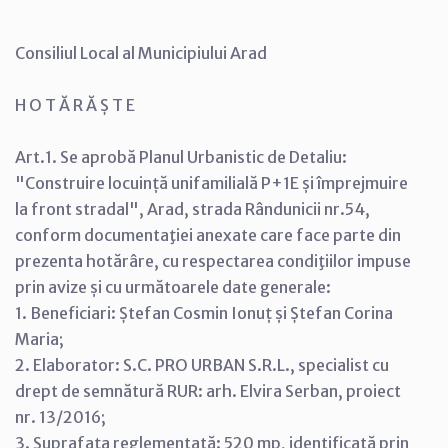
Consiliul Local al Municipiului Arad
H O T Ă R Ă Ș T E
Art.1. Se aprobă Planul Urbanistic de Detaliu:
"Construire locuință unifamilială P+1E și împrejmuire
la front stradal", Arad, strada Rândunicii nr.54,
conform documentaţiei anexate care face parte din
prezenta hotărâre, cu respectarea condiţiilor impuse
prin avize și cu următoarele date generale:
1. Beneficiari: Ștefan Cosmin Ionuț și Ștefan Corina
Maria;
2. Elaborator: S.C. PRO URBAN S.R.L., specialist cu
drept de semnătură RUR: arh. Elvira Serban, proiect
nr. 13/2016;
3. Suprafaţa reglementată: 520 mp, identificată prin