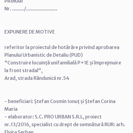
PRIMAR
Nr. ......../.....................
EXPUNERE DE MOTIVE
referitor la proiectul de hotărâre privind aprobarea
Planului Urbanistic de Detaliu (PUD)
"Construire locuință unifamilială P+1E și împrejmuire
la front stradal",
Arad, strada Rândunicii nr.54
- beneficiari: Ștefan Cosmin Ionuț și Ștefan Corina
Maria
- elaborator: S.C. PRO URBAN S.R.L, proiect
nr.13/2016, specialist cu drept de semnătură RUR: arh.
Elvira Șerban