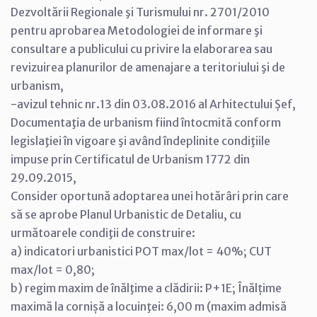
Dezvoltării Regionale şi Turismului nr. 2701/2010
pentru aprobarea Metodologiei de informare şi
consultare a publicului cu privire la elaborarea sau
revizuirea planurilor de amenajare a teritoriului şi de
urbanism,
-avizul tehnic nr.13 din 03.08.2016 al Arhitectului Șef,
Documentaţia de urbanism fiind întocmită conform
legislaţiei în vigoare şi având îndeplinite condiţiile
impuse prin Certificatul de Urbanism 1772 din
29.09.2015,
Consider oportună adoptarea unei hotărâri prin care
să se aprobe Planul Urbanistic de Detaliu, cu
următoarele condiţii de construire:
a) indicatori urbanistici POT max/lot = 40%; CUT
max/lot = 0,80;
b) regim maxim de înălţime a clădirii: P+1E; Înălțime
maximă la cornișă a locuinţei: 6,00 m (maxim admisă