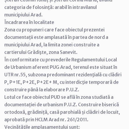
categoria de folosinţă: arabil în intravilanul
municipiului Arad.
Încadrarea în localitate
Zona cu propuneri care face obiectul prezentei
documentații este amplasată în partea de nord a
municipiului Arad, la limita zonei construite a
cartierului Grădişte, zona Sanevit.
În conformitate cu prevederile Regulamentului Local
de Urbanism aferent PUG Arad, terenul este situat în
UTR nr.55, subzona predominant rezidenţială cu clădiri
P, P+1E, P+2E, P+2E+ M, cu interdicţie temporară de
construire până la elaborare P.U.Z.
Lotul ce face obiectul PUD se află în zona studiată a
documentației de urbanism P.U.Z. Construire biserică
ortodoxă, grădiniță, casă parohială și clădiri de locuit,
aprobată prin HCLM Arad nr. 261/2011.
Vecinătăţile amplasamentului sunt: