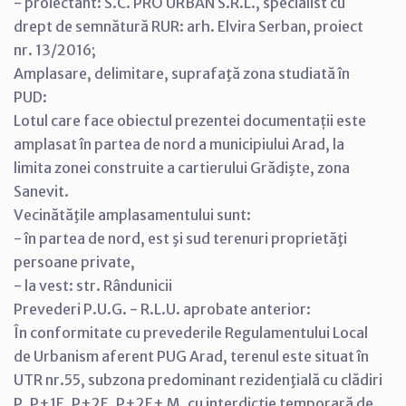
- proiectant: S.C. PRO URBAN S.R.L., specialist cu
drept de semnătură RUR: arh. Elvira Serban, proiect
nr. 13/2016;
Amplasare, delimitare, suprafaţă zona studiată în
PUD:
Lotul care face obiectul prezentei documentații este
amplasat în partea de nord a municipiului Arad, la
limita zonei construite a cartierului Grădişte, zona
Sanevit.
Vecinătăţile amplasamentului sunt:
- în partea de nord, est şi sud terenuri proprietăţi
persoane private,
- la vest: str. Rândunicii
Prevederi P.U.G. - R.L.U. aprobate anterior:
În conformitate cu prevederile Regulamentului Local
de Urbanism aferent PUG Arad, terenul este situat în
UTR nr.55, subzona predominant rezidenţială cu clădiri
P, P+1E, P+2E, P+2E+ M, cu interdicţie temporară de