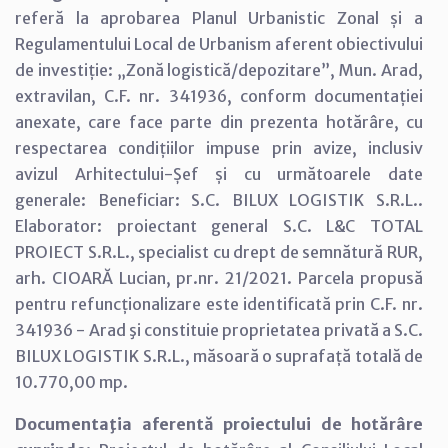
referă la aprobarea Planul Urbanistic Zonal și a
Regulamentului Local de Urbanism aferent obiectivului
de investiție: „Zonă logistică/depozitare”, Mun. Arad,
extravilan, C.F. nr. 341936, conform documentației
anexate, care face parte din prezenta hotărâre, cu
respectarea condițiilor impuse prin avize, inclusiv
avizul Arhitectului-Șef și cu următoarele date
generale: Beneficiar: S.C. BILUX LOGISTIK S.R.L..
Elaborator: proiectant general S.C. L&C TOTAL
PROIECT S.R.L., specialist cu drept de semnătură RUR,
arh. CIOARĂ Lucian, pr.nr. 21/2021. Parcela propusă
pentru refuncționalizare este identificată prin C.F. nr.
341936 - Arad şi constituie proprietatea privată a S.C.
BILUX LOGISTIK S.R.L., măsoară o suprafață totală de
10.770,00 mp.
Documentaţia aferentă proiectului de hotărâre