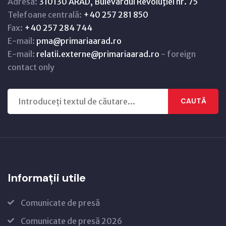
Adresă:
310130 ARAD, Bulevardul Revoluţiei nr. 75
Telefoane centrală:
+40 257 281 850
Fax:
+40 257 284 744
E-mail:
pma@primariaarad.ro
E-mail:
relatii.externe@primariaarad.ro
- foreign
contact only
CAUTĂ
Informații utile
Comunicate de presă
Comunicate de presă 2026