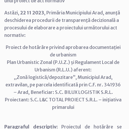
unui proiect de act normativ
Astăzi,
22 11 2023
, Primăria Municipiului Arad, anunţă
deschiderea procedurii de transparenţă decizională a
procesului de elaborare a proiectului următorului act
normativ:
Proiect de hotărâre privind aprobarea documentației
de urbanism
Plan Urbanistic Zonal (P.U.Z.) și Regulament Local de
Urbanism (R.L.U.) aferent:
,,Zonă logistică/depozitare”, Municipiul Arad,
extravilan, pe parcela identificată prin C.F. nr. 341936
– Arad, Beneficiar: S.C. BILUX LOGISTIK S.R.L.
Proiectant: S.C. L&C TOTAL PROIECT S.R.L. – iniţiativa
primarului
Paragraful descriptiv
: Proiectul de hotărâre se