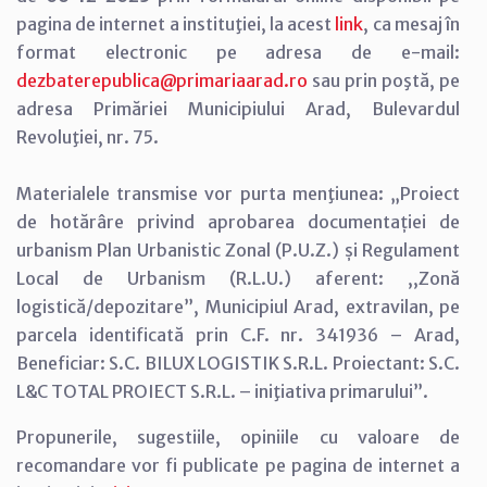
pagina de internet a instituţiei, la acest
link
, ca mesaj în
format electronic pe adresa de e-mail:
dezbaterepublica@primariaarad.ro
sau prin poştă, pe
adresa Primăriei Municipiului Arad, Bulevardul
Revoluţiei, nr. 75.
Materialele transmise vor purta menţiunea: „Proiect
de hotărâre privind aprobarea documentației de
urbanism Plan Urbanistic Zonal (P.U.Z.) și Regulament
Local de Urbanism (R.L.U.) aferent: ,,Zonă
logistică/depozitare”, Municipiul Arad, extravilan, pe
parcela identificată prin C.F. nr. 341936 – Arad,
Beneficiar: S.C. BILUX LOGISTIK S.R.L. Proiectant: S.C.
L&C TOTAL PROIECT S.R.L. – iniţiativa primarului”.
Propunerile, sugestiile, opiniile cu valoare de
recomandare vor fi publicate pe pagina de internet a