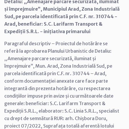
Detaliu: ,,Amenajare parcare securizată, iluminat
și împrejmuire”, Municipiul Arad, Zona Industrială
Sud, pe parcela identificată prin C.F. nr. 310744 -
Arad, beneficiar: S.C. Larifarm Transport &
Expediții S.R.L. - inițiativa primarului
Paragraful descriptiv – Proiectul de hotărâre se
referă la aprobarea Planului Urbanistic de Detaliu:
,,Amenajare parcare securizată, iluminat și
împrejmuire”, Mun. Arad, Zona Industrială Sud, pe
parcela identificată prin C.F. nr. 310744 – Arad,
conform documentației anexate care face parte
integrantă din prezenta hotărâre, cu respectarea
condițiilor impuse prin avize și cu următoarele date
generale: beneficiar: S.C. Larifarm Transport &
Expediții S.R.L., elaborator: S.C. Linia S.R.L., specialist
cu drept de semnătură RUR: arh. Chișbora Doru,
proiect 07/2022, Suprafața totală aferentă lotului