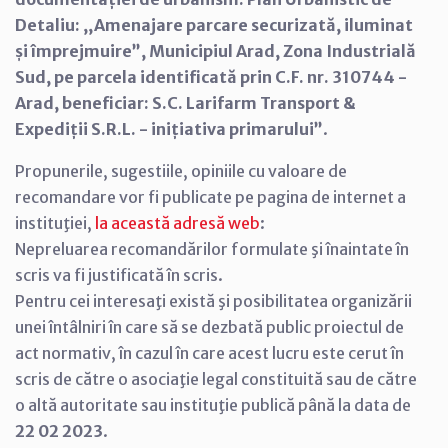
Detaliu: ,,Amenajare parcare securizată, iluminat
și împrejmuire”, Municipiul Arad, Zona Industrială
Sud, pe parcela identificată prin C.F. nr. 310744 -
Arad, beneficiar: S.C. Larifarm Transport &
Expediții S.R.L. - inițiativa primarului​
”
.
Propunerile, sugestiile, opiniile cu valoare de
recomandare vor fi publicate pe pagina de internet a
instituţiei,
la această adresă web
:
Nepreluarea recomandărilor formulate şi înaintate în
scris va fi justificată în scris.
Pentru cei interesaţi există şi posibilitatea organizării
unei întâlniri în care să se dezbată public proiectul de
act normativ, în cazul în care acest lucru este cerut în
scris de către o asociaţie legal constituită sau de către
o altă autoritate sau instituţie publică până la data de
22 02 2023
.