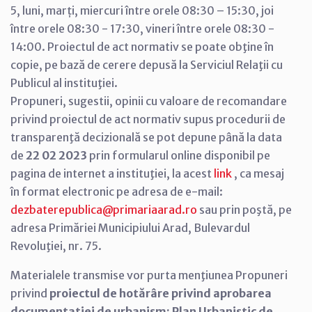
5, luni, marți, miercuri între orele 08:30 – 15:30, joi
între orele 08:30 - 17:30, vineri între orele 08:30 -
14:00. Proiectul de act normativ se poate obţine în
copie, pe bază de cerere depusă la Serviciul Relaţii cu
Publicul al instituţiei.
Propuneri, sugestii, opinii cu valoare de recomandare
privind proiectul de act normativ supus procedurii de
transparenţă decizională se pot depune până la data
de
22 02 2023
prin formularul online disponibil pe
pagina de internet a instituţiei, la acest
link
, ca mesaj
în format electronic pe adresa de e-mail:
dezbaterepublica@primariaarad.ro
sau prin poştă, pe
adresa Primăriei Municipiului Arad, Bulevardul
Revoluţiei, nr. 75.
Materialele transmise vor purta menţiunea Propuneri
privind
proiectul de hotărâre privind aprobarea
documentației de urbanism: Plan Urbanistic de