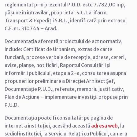
reglementat prin prezentul P.U.D. este 7.782,00 mp,
pășune în intravilan, proprietar S.C. Larifarm
Transport & Expediții S.R.L., identificată prin extrasul
C.F. nr. 310744 – Arad.
Documentaţia aferentă proiectului de act normativ,
include: Certificat de Urbanism, extras de carte
funciară, procese verbale de recepţie, adrese, cereri,
avize, planşe, notificări, Raportul Consultării şi
informării publicului, etapa a 2-a, consultarea asupra
propunerilor preliminare a Direcţiei Arhitect Şef,
Documentaţie P.U.D., referate, memoriu justificativ,
Plan de Acţiune – implementare investiţii propuse prin
P.U.D.
Documentaţia poate fi consultată: pe pagina de
internet a instituţiei, acesând această
adresa web
, la
sediul instituţiei, la Serviciul Relaţii cu Publicul, camera