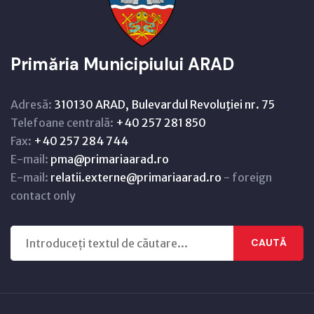
Primăria Municipiului ARAD
Adresă:
310130 ARAD, Bulevardul Revoluţiei nr. 75
Telefoane centrală:
+40 257 281 850
Fax:
+40 257 284 744
E-mail:
pma@primariaarad.ro
E-mail:
relatii.externe@primariaarad.ro
- foreign
contact only
CAUTĂ