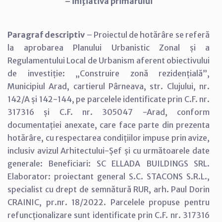
– iniţiativa primarului
Paragraf descriptiv
– Proiectul de hotărâre se referă
la aprobarea Planului Urbanistic Zonal și a
Regulamentului Local de Urbanism aferent obiectivului
de investiție: „Construire zonă rezidențială”,
Municipiul Arad, cartierul Pârneava, str. Clujului, nr.
142/A și 142-144, pe parcelele identificate prin C.F. nr.
317316 și C.F. nr. 305047 -Arad, conform
documentației anexate, care face parte din prezenta
hotărâre, cu respectarea condițiilor impuse prin avize,
inclusiv avizul Arhitectului-Șef și cu următoarele date
generale: Beneficiari: SC ELLADA BUILDINGS SRL.
Elaborator: proiectant general S.C. STACONS S.R.L.,
specialist cu drept de semnătură RUR, arh. Paul Dorin
CRAINIC, pr.nr. 18/2022. Parcelele propuse pentru
refuncționalizare sunt identificate prin C.F. nr. 317316