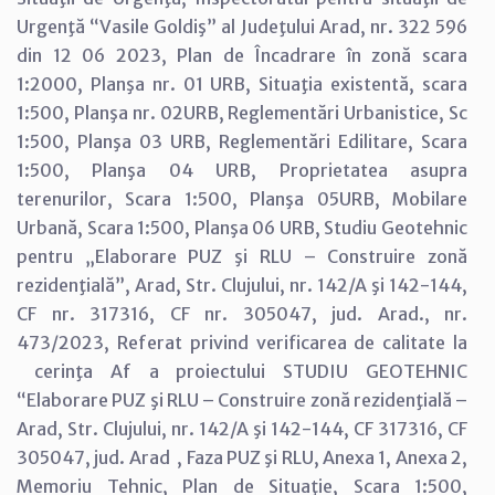
Urgenţă “Vasile Goldiş” al Judeţului Arad, nr. 322 596
din 12 06 2023, Plan de Încadrare în zonă scara
1:2000, Planşa nr. 01 URB, Situaţia existentă, scara
1:500, Planşa nr. 02URB, Reglementări Urbanistice, Sc
1:500, Planşa 03 URB, Reglementări Edilitare, Scara
1:500, Planşa 04 URB, Proprietatea asupra
terenurilor, Scara 1:500, Planşa 05URB, Mobilare
Urbană, Scara 1:500, Planşa 06 URB, Studiu Geotehnic
pentru „Elaborare PUZ şi RLU – Construire zonă
rezidenţială”, Arad, Str. Clujului, nr. 142/A şi 142-144,
CF nr. 317316, CF nr. 305047, jud. Arad., nr.
473/2023, Referat privind verificarea de calitate la
cerinţa Af a proiectului STUDIU GEOTEHNIC
“Elaborare PUZ şi RLU – Construire zonă rezidenţială –
Arad, Str. Clujului, nr. 142/A şi 142-144, CF 317316, CF
305047, jud. Arad , Faza PUZ şi RLU, Anexa 1, Anexa 2,
Memoriu Tehnic, Plan de Situaţie, Scara 1:500,