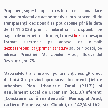
Propuneri, sugestii, opinii cu valoare de recomandare
privind proiectul de act normativ supus procedurii de
transparenţă decizională se pot depune până la data
de
11 11 2023
prin formularul online disponibil pe
pagina de internet a instituţiei, la acest
link
, ca mesaj în
format electronic pe adresa de e-mail:
dezbaterepublica@primariaarad.ro
sau prin poştă, pe
adresa Primăriei Municipiului Arad, Bulevardul
Revoluţiei, nr. 75.
Materialele transmise vor purta menţiunea: „
Proiect
de hotărâre privind aprobarea documentației de
urbanism Plan Urbanistic Zonal (P.U.Z.) şi
Regulament Local de Urbanism (R.L.U.) aferent:
„Construire zonă rezidențială” Municipiul Arad,
cartierul Pârneava, str. Clujului, nr. 142/A și 142-