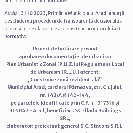
unui proiect de act normativ
Astăzi,
31 10 2023
, Primăria Municipiului Arad, anunţă
deschiderea procedurii de transparenţă decizională a
procesului de elaborare a proiectului următorului act
normativ:
Proiect de hotărâre privind
aprobarea documentației de urbanism
Plan Urbanistic Zonal (P.U.Z.) şi Regulament Local
de Urbanism (R.L.U.) aferent:
„Construire zonă rezidențială”
Municipiul Arad, cartierul Pârneava, str. Clujului,
nr. 142/A și 142-144,
pe parcelele identificate prin C.F. nr. 317316 și
305047 - Arad, beneficiari: SC Ellada Buildings
SRL,
elaborator: proiectant general S.C. Stacons S.R.L.