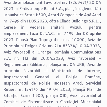
Aviz de amplasament favorabil nr. 17269471/ 20 04
2023, al E-distribuţie Banat S.A., planşă reglementări
urbanistice Scara 1:500, Acord Compania de Apă Arad
nr. 7499 din 11.05.2023, către Ellada Buildings S.R.L. ,
Cerere în vederea emiterii Avizului pentru
amplasament faza D.T.A.C. nr. 7499 din 08 aprilie
2023, Plansă Plan Topografic scara 1:1000, Aviz de
Principiu al Delgaz Grid nr. 214183324/ 10.04.2023,
Aviz favorabil al Orange România Communications
S.A. nr. 112 din 20.04.2023, Aviz favorabil –
Reglementări Edilitare , planşa nr. 04 URB, Aviz de
principiu favorabil al Ministerului de Interne,
Inspectoratul General al Poliţiei Române,
Inspectoratul de Poliţie Judeţean Arad, Serviciul
Rutier, nr. 134176 din 19 04 2023, Planşă Plan de
Situaţie, Scara 1:500, planşa 01D, Aviz favorabil al
Comisiei de Sistematizare a Circulaţiei Muncipiului