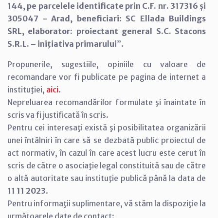
144, pe parcelele identificate prin C.F. nr. 317316 și
305047 - Arad, beneficiari: SC Ellada Buildings
SRL, elaborator: proiectant general S.C. Stacons
S.R.L. – iniţiativa primarului
”.
Propunerile, sugestiile, opiniile cu valoare de
recomandare vor fi publicate pe pagina de internet a
instituţiei,
aici
.
Nepreluarea recomandărilor formulate şi înaintate în
scris va fi justificată în scris.
Pentru cei interesaţi există şi posibilitatea organizării
unei întâlniri în care să se dezbată public proiectul de
act normativ, în cazul în care acest lucru este cerut în
scris de către o asociaţie legal constituită sau de către
o altă autoritate sau instituţie publică până la data de
11 11 2023
.
Pentru informaţii suplimentare, vă stăm la dispoziţie la
următoarele date de contact: