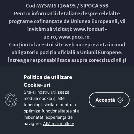
Cod MYSMIS 126495 / SIPOCA 558
Pentru informații detaliate despre celelalte
programe cofinanțate de Uniunea Europeană, vă
invităm să vizitați:
www.fonduri-
ue.ro
,
www.poca.ro
.
Conținutul acestui site web nu reprezintă în mod
obligatoriu poziția oficială a Uniunii Europene.
Întreaga responsabilitate asupra corectitudinii și
coerenței informațiilor prezentate revine
inițiatorilor site-ului web.
Politica de utilizare
Cookie-uri‎
Copyright © 2021 - 2026 -
Primăria Municipiului ARAD
Site-ul nostru utilizează
module cookie și alte
Acceptă
ResponsiveVoice
used under
tehnologii similare pentru a
Non-Commercial License
optimiza funcţionalitatea si a
îmbunătăţi experienţa de
navigare.
Află mai multe »