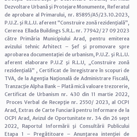
Dezvoltare Urbană şi Protejare Monumente, Referatul
de aprobare al Primarului, nr. 85895/A5/23.10.2023,
P.U.Z. şi R.L.U. aferent “Construire zonă rezidenţială”,
Cererea Ellada Buildings S.R.L. nr. 77942/ 27 09 2023
către Primăria Municipiului Arad, pentru emiterea
avizului tehnic Arhitect – Şef şi promovare spre
aprobarea documentaţiei de urbanism, P.U.Z. şi R.L.U.
aferent elaborare P.U.Z şi R.L.U, „Construire zonă
rezidenţială” , Certificat de înregistrare în scopuri de
TVA, de la Agenţia Naţională de Administrare Fiscală,
Tranzacţie Alpha Bank – Plată mică valoare trezorerie,
Certificat de Urbanism nr. 430 din 11 martie 2022,
Proces Verbal de Recepţie nr. 2550/ 2023, al OCPI
Arad, Extras de Carte Funciară pentru Informare de la
OCPI Arad, Avizul de Oportunitate nr. 34 din 26 sept
2022, Raportul Informării şi Consultării Publicului
Etapa 1 – Pregătitoare – Anunţarea intenţiei de