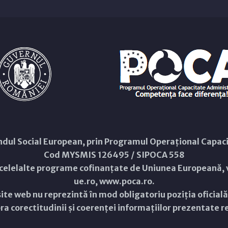
Fondul Social European, prin Programul Operațional Capa
Cod MYSMIS 126495 / SIPOCA 558
 celelalte programe cofinanțate de Uniunea Europeană, v
ue.ro
,
www.poca.ro
.
ite web nu reprezintă în mod obligatoriu poziția oficial
a corectitudinii și coerenței informațiilor prezentate rev