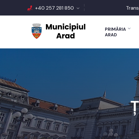
+40 257 281 850
Trans
PRIMĂRIA
ARAD
Ț