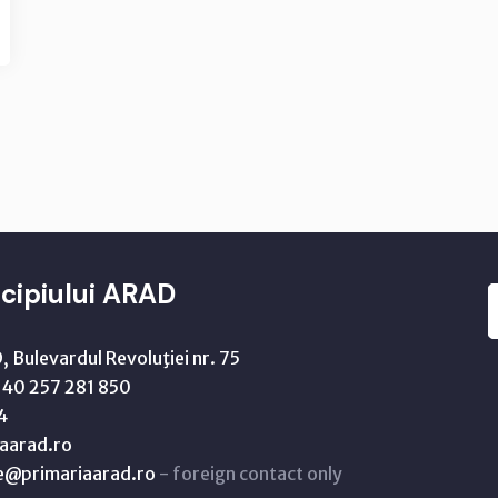
cipiului ARAD
 Bulevardul Revoluţiei nr. 75
40 257 281 850
4
aarad.ro
ne@primariaarad.ro
- foreign contact only