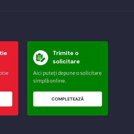
tie
Trimite o
solicitare
ptie
Aici puteți depune o solicitare
simplă online.
COMPLETEAZĂ