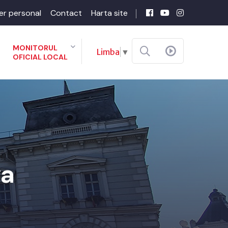
er personal
Contact
Harta site
MONITORUL
Limba
▼
OFICIAL LOCAL
va