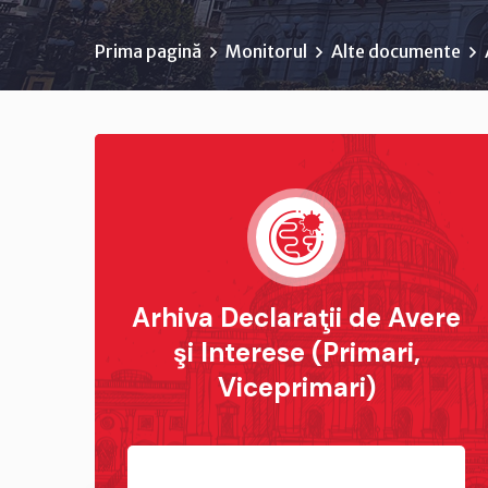
Prima pagină
Monitorul
Alte documente
Arhiva Declaraţii de Avere
şi Interese (Primari,
Viceprimari)