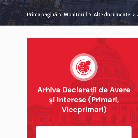
Prima pagină
Monitorul
Alte documente
Arhiva Declaraţii de Avere
şi Interese (Primari,
Viceprimari)