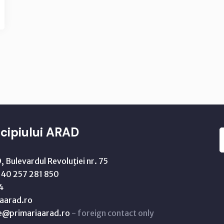
cipiului ARAD
 Bulevardul Revoluţiei nr. 75
40 257 281 850
4
aarad.ro
ne@primariaarad.ro
- foreign contact only