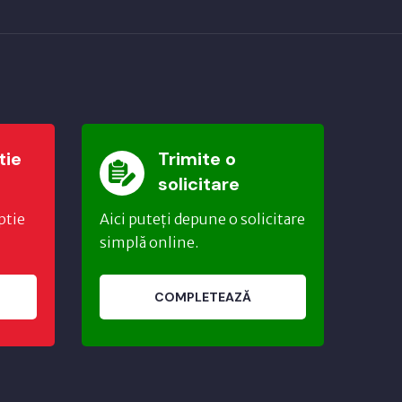
tie
Trimite o
solicitare
ptie
Aici puteți depune o solicitare
simplă online.
COMPLETEAZĂ