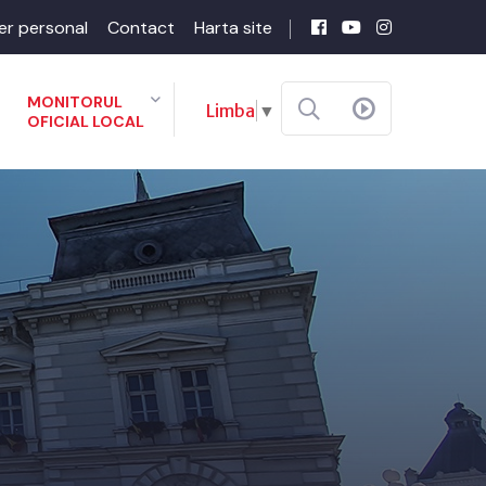
er personal
Contact
Harta site
MONITORUL
Limba
▼
OFICIAL LOCAL