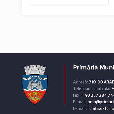
Primăria Muni
Adresă:
310130 ARAD,
Telefoane centrală:
+
Fax:
+40 257 284 74
E-mail:
pma@primari
E-mail:
relatii.exter