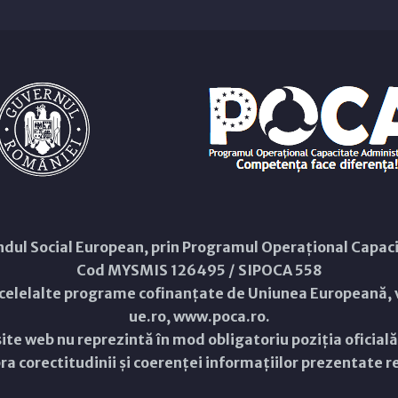
Fondul Social European, prin Programul Operațional Capa
Cod MYSMIS 126495 / SIPOCA 558
 celelalte programe cofinanțate de Uniunea Europeană, v
ue.ro
,
www.poca.ro
.
ite web nu reprezintă în mod obligatoriu poziția oficial
a corectitudinii și coerenței informațiilor prezentate rev