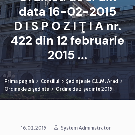
data 16-02-2015
D I S P O Z I Ţ I A nr.
422 din 12 februarie
2015 ...
Prima pagină
Consiliul
Ședințe ale C.L.M. Arad
Ordine de zi ședinte
Ordine de zi ședinte 2015
16.02.2015
System Administrator