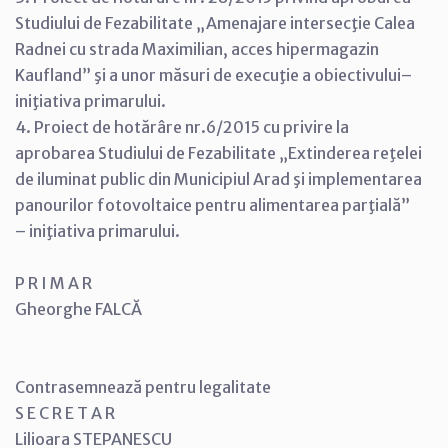
Studiului de Fezabilitate „Amenajare intersecţie Calea
Radnei cu strada Maximilian, acces hipermagazin
Kaufland” şi a unor măsuri de execuţie a obiectivului–
iniţiativa primarului.
4. Proiect de hotărâre nr.6/2015 cu privire la
aprobarea Studiului de Fezabilitate „Extinderea reţelei
de iluminat public din Municipiul Arad şi implementarea
panourilor fotovoltaice pentru alimentarea parţială”
– iniţiativa primarului.
P R I M A R
Gheorghe FALCĂ
Contrasemnează pentru legalitate
S E C R E T A R
Lilioara STEPANESCU