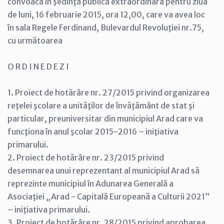
convoacă în şedinţă publică extraordinară pentru ziua
de luni, 16 februarie 2015, ora 12,00, care va avea loc
în sala Regele Ferdinand, Bulevardul Revoluţiei nr.75,
cu următoarea
O R D I N E D E Z I
1. Proiect de hotărâre nr. 27/2015 privind organizarea
reţelei şcolare a unităţilor de învăţământ de stat şi
particular, preuniversitar din municipiul Arad care va
funcţiona în anul şcolar 2015-2016 – iniţiativa
primarului.
2. Proiect de hotărâre nr. 23/2015 privind
desemnarea unui reprezentant al municipiul Arad să
reprezinte municipiul în Adunarea Generală a
Asociaţiei „Arad - Capitală Europeană a Culturii 2021”
– iniţiativa primarului.
3. Proiect de hotărâre nr. 28/2015 privind aprobarea