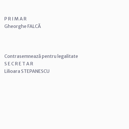
P R I M A R
Gheorghe FALCĂ
Contrasemnează pentru legalitate
S E C R E T A R
Lilioara STEPANESCU