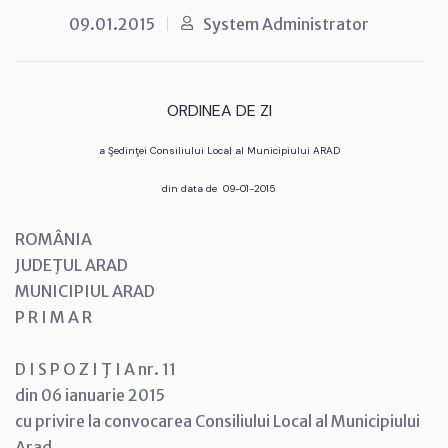
09.01.2015
System Administrator
ORDINEA DE ZI
a Şedinţei Consiliului Local al Municipiului ARAD
din data de 09-01-2015
ROMÂNIA
JUDEŢUL ARAD
MUNICIPIUL ARAD
P R I M A R
D I S P O Z I Ţ I A nr. 11
din 06 ianuarie 2015
cu privire la convocarea Consiliului Local al Municipiului
Arad