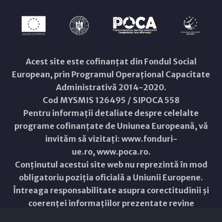
Acest site este cofinanțat din Fondul Social
European, prin Programul Operațional Capacitate
Administrativă 2014-2020.
Cod MYSMIS 126495 / SIPOCA 558
Pentru informații detaliate despre celelalte
programe cofinanțate de Uniunea Europeană, vă
invităm să vizitați:
www.fonduri-
ue.ro
,
www.poca.ro
.
Conținutul acestui site web nu reprezintă în mod
obligatoriu poziția oficială a Uniunii Europene.
Întreaga responsabilitate asupra corectitudinii și
coerenței informațiilor prezentate revine
inițiatorilor site-ului web.