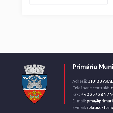
Primăria Muni
Adresă:
310130 ARAD,
Telefoane centrală:
+
Fax:
+40 257 284 74
E-mail:
pma@primari
E-mail:
relatii.exter