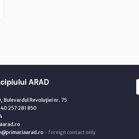
cipiului ARAD
 Bulevardul Revoluţiei nr. 75
40 257 281 850
4
aarad.ro
ne@primariaarad.ro
- foreign contact only