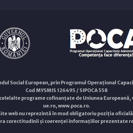
Fondul Social European, prin Programul Operațional Capa
Cod MYSMIS 126495 / SIPOCA 558
 celelalte programe cofinanțate de Uniunea Europeană, v
ue.ro
,
www.poca.ro
.
ite web nu reprezintă în mod obligatoriu poziția oficial
a corectitudinii și coerenței informațiilor prezentate rev