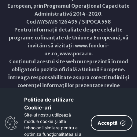
European, prin Programul Operațional Capacitate
Administrativă 2014-2020.
Cod MYSMIS 126495 / SIPOCA 558
Pentru informații detaliate despre celelalte
programe cofinanțate de Uniunea Europeană, vă
invităm să vizitați:
www.fonduri-
ue.ro
,
www.poca.ro
.
Conținutul acestui site web nu reprezintă în mod
obligatoriu poziția oficială a Uniunii Europene.
Întreaga responsabilitate asupra corectitudinii și
coerenței informațiilor prezentate revine
inițiatorilor site-ului web.
Politica de utilizare
Cookie-uri‎
Copyright © 2021 - 2026 -
Primăria Municipiului ARAD
Site-ul nostru utilizează
module cookie și alte
ResponsiveVoice
used under
Acceptă
Non-Commercial License
tehnologii similare pentru a
optimiza funcţionalitatea si a