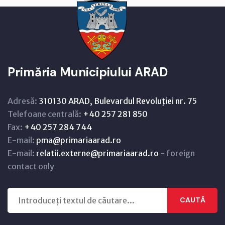
Primăria Municipiului ARAD
Adresă:
310130 ARAD, Bulevardul Revoluţiei nr. 75
Telefoane centrală:
+40 257 281 850
Fax:
+40 257 284 744
E-mail:
pma@primariaarad.ro
E-mail:
relatii.externe@primariaarad.ro
- foreign
contact only
CAUTĂ