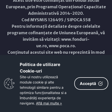
Acest site este cofinanțat din Fondul Social
European, prin Programul Operațional Capacitate
Administrativă 2014-2020.
Cod MYSMIS 126495 / SIPOCA 558
Pentru informații detaliate despre celelalte
programe cofinanțate de Uniunea Europeană, vă
invităm să vizitați:
www.fonduri-
ue.ro
,
www.poca.ro
.
Conținutul acestui site web nu reprezintă în mod
obligatoriu poziția oficială a Uniunii Europene.
Politica de utilizare
Întreaga responsabilitate asupra corectitudinii și
Cookie-uri‎
coerenței informațiilor prezentate revine
Site-ul nostru utilizează
inițiatorilor site-ului web.
module cookie și alte
Acceptă
tehnologii similare pentru a
Copyright © 2021 - 2026 -
Primăria Municipiului ARAD
optimiza funcţionalitatea si a
îmbunătăţi experienţa de
ResponsiveVoice
used under
navigare.
Află mai multe »
Non-Commercial License