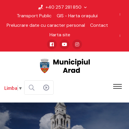
+40 257 281 850
Transport Public
GIS - Harta orașului
Prelucrare date cu caracter personal
Contact
Harta site
Limba
▼