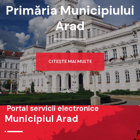
Primăria Municipiului
Arad
CITEȘTE MAI MULTE
Portal servicii electronice
Municipiul Arad