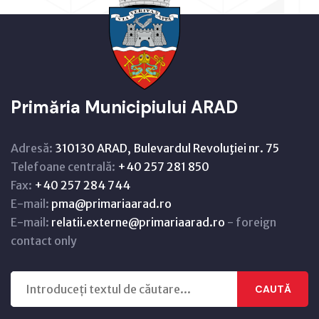
Primăria Municipiului ARAD
Adresă:
310130 ARAD, Bulevardul Revoluţiei nr. 75
Telefoane centrală:
+40 257 281 850
Fax:
+40 257 284 744
E-mail:
pma@primariaarad.ro
E-mail:
relatii.externe@primariaarad.ro
- foreign
contact only
CAUTĂ