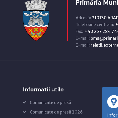
Primăria Muni
Adresă:
310130 ARAD,
Telefoane centrală:
+
Fax:
+40 257 284 74
E-mail:
pma@primari
E-mail:
relatii.exter
Informații utile
Comunicate de presă
Comunicate de presă 2026
Infor