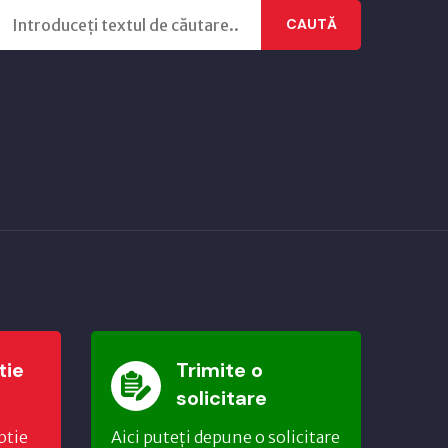
CAUTĂ
tie
Trimite o
solicitare
ptie
Aici puteți depune o solicitare