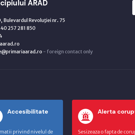
cipiului ARAD
 Bulevardul Revoluţiei nr. 75
40 257 281 850
4
aarad.ro
ne@primariaarad.ro
- foreign contact only
Accesibilitate
Alerta corup
matii privind nivelul de
Sesizeaza o fapta de coru