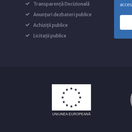
Transparență Decizională
acces
Anunțuri dezbateri publice
Achiziții publice
Licitații publice