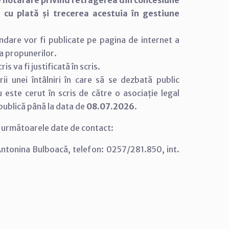
e hotărâre privind retragerea din concesiune
e cu plată și trecerea acestuia în gestiune
andare vor fi publicate pe pagina de internet a
ea propunerilor.
s va fi justificată în scris.
rii unei întâlniri în care să se dezbată public
u este cerut în scris de către o asociație legal
 publică până la data de
08.07.2026
.
la următoarele date de contact:
Antonina Bulboacă, telefon: 0257/281.850, int.