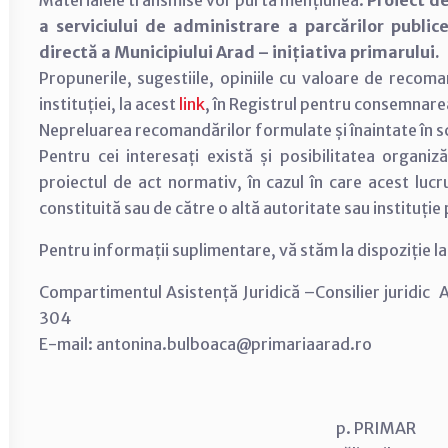
Materialele transmise vor purta mențiunea:
Proiect d
a serviciului de administrare a parcărilor public
directă a Municipiului Arad – inițiativa primarului.
Propunerile, sugestiile, opiniile cu valoare de recom
instituției, la acest
link
, în Registrul pentru consemnar
Nepreluarea recomandărilor formulate și înaintate în scri
Pentru cei interesați există și posibilitatea organiză
proiectul de act normativ, în cazul în care acest lucr
constituită sau de către o altă autoritate sau instituție
Pentru informații suplimentare, vă stăm la dispoziție 
Compartimentul Asistență Juridică –Consilier juridic 
304
E-mail: antonina.bulboaca@primariaarad.ro
p. PRIMAR