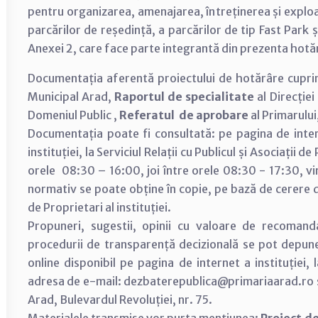
pentru organizarea, amenajarea, întreținerea și exploa
parcărilor de reședință, a parcărilor de tip Fast Park 
Anexei 2, care face parte integrantă din prezenta hotă
Documentația aferentă proiectului de hotărâre cupr
Municipal Arad,
Raportul de specialitate
al Direcției
Domeniul Public ,
Referatul de aprobare
al Primarului
Documentația poate fi consultată: pe pagina de inter
instituției, la Serviciul Relații cu Publicul și Asociații d
orele 08:30 – 16:00, joi între orele 08:30 - 17:30, vi
normativ se poate obține în copie, pe bază de cerere dep
de Proprietari al instituției.
Propuneri, sugestii, opinii cu valoare de recomand
procedurii de transparență decizională se pot depun
online disponibil pe pagina de internet a instituției,
adresa de e-mail: dezbaterepublica@primariaarad.ro sa
Arad, Bulevardul Revoluției, nr. 75.