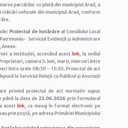
tarea parcărilor cu plată din municipiul Arad, a
și ridicări vehicule din municipiul Arad, conform
râre.
inde:
Proiectul de hotărâre
al Consiliului Local
 Patrimoniu- Serviciul Evidență și Administrare
, Anexe.
net a instituției, accesând acest
link
, la sediul
e Proprietari, camera 5: luni, marți, miercuri între
neri între orele 08:30 - 13:30. Proiectul de act
usă la Serviciul Relaţii cu Publicul și Asociații
are privind proiectul de act normativ supus
e până la data de
22.06.2026
prin formularul
 la acest
link
, ca mesaj în format electronic pe
u prin poștă, pe adresa Primăriei Municipiului