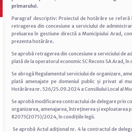
primarului.
Paragraf descriptiv: Proiectul de hotărâre se referă 
retragerea din concesiune a serviciului de administrar
preluarea în gestiune directă a Municipiului Arad, co
prezenta hotărâre.
Se aprobă retragerea din concesiune a serviciului de ad
plată de la operatorul economic SC Recons SA Arad, în co
Se abrogă Regulamentul serviciului de organizare, amen
plată amenajate pe domeniul public și privat al mun
Hotărârea nr. 526/25.09.2024 a Consiliului Local al Mun
Se aprobă modificarea contractului de delegare prin con
organizarea, amenajarea, întreținerea și exploatarea par
82075(2075)/2024, în condițiile legii.
Se aprobă Actul adițional nr. 4 la contractul de delega