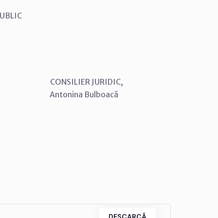
 PUBLIC
SILIER JURIDIC,
ina Bulboacă
DESCARCĂ