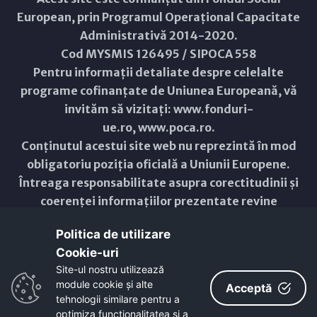
European, prin Programul Operațional Capacitate
Administrativă 2014-2020.
Cod MYSMIS 126495 / SIPOCA 558
Pentru informații detaliate despre celelalte
programe cofinanțate de Uniunea Europeană, vă
invităm să vizitați:
www.fonduri-
ue.ro
,
www.poca.ro
.
Conținutul acestui site web nu reprezintă în mod
obligatoriu poziția oficială a Uniunii Europene.
Întreaga responsabilitate asupra corectitudinii și
coerenței informațiilor prezentate revine
inițiatorilor site-ului web.
Politica de utilizare
Cookie-uri‎
Copyright © 2021 - 2026 -
Primăria Municipiului ARAD
Site-ul nostru utilizează
module cookie și alte
ResponsiveVoice
used under
Acceptă
Non-Commercial License
tehnologii similare pentru a
optimiza funcţionalitatea si a