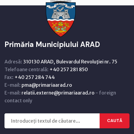
Primăria Municipiului ARAD
Adresă:
310130 ARAD, Bulevardul Revoluţiei nr. 75
Telefoane centrală:
+40 257 281 850
Fax:
+40 257 284 744
E-mail:
pma@primariaarad.ro
E-mail:
relatii.externe@primariaarad.ro
- foreign
contact only
CAUTĂ