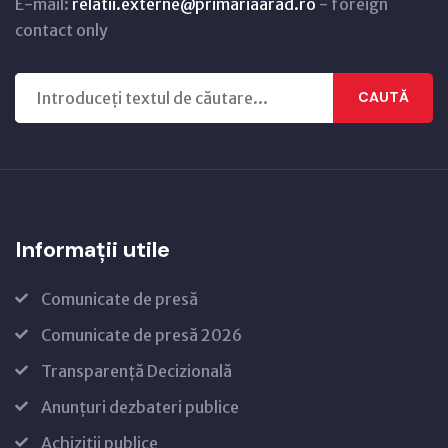
E-mail:
relatii.externe@primariaarad.ro
- foreign
contact only
CAUTĂ
Informații utile
Comunicate de presă
Comunicate de presă 2026
Transparență Decizională
Anunțuri dezbateri publice
Achiziții publice