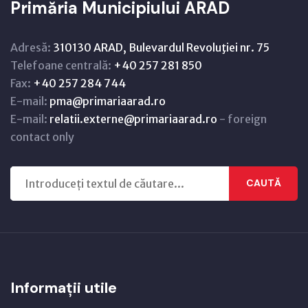
Primăria Municipiului ARAD
Adresă:
310130 ARAD, Bulevardul Revoluţiei nr. 75
Telefoane centrală:
+40 257 281 850
Fax:
+40 257 284 744
E-mail:
pma@primariaarad.ro
E-mail:
relatii.externe@primariaarad.ro
- foreign
contact only
CAUTĂ
Informații utile