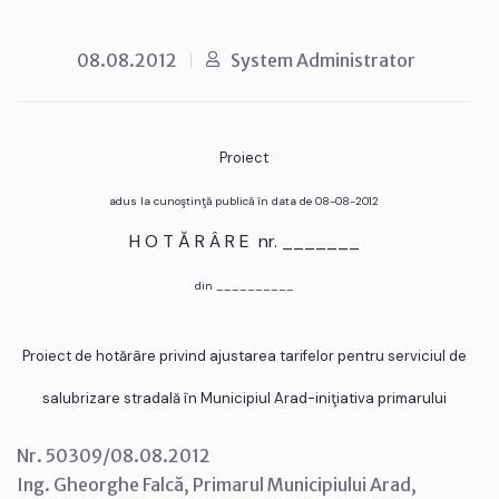
08.08.2012
System Administrator
Proiect
adus la cunoştinţă publică în data de 08-08-2012
H O T Ă R Â R E nr. _______
din __________
Proiect de hotărâre privind ajustarea tarifelor pentru serviciul de
salubrizare stradală în Municipiul Arad-iniţiativa primarului
Nr. 50309/08.08.2012
Ing. Gheorghe Falcă, Primarul Municipiului Arad,