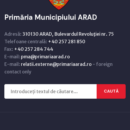
Primăria Municipiului ARAD
Adresă:
310130 ARAD, Bulevardul Revoluţiei nr. 75
Telefoane centrală:
+40 257 281 850
Fax:
+40 257 284 744
E-mail:
pma@primariaarad.ro
E-mail:
relatii.externe@primariaarad.ro
- foreign
contact only
CAUTĂ