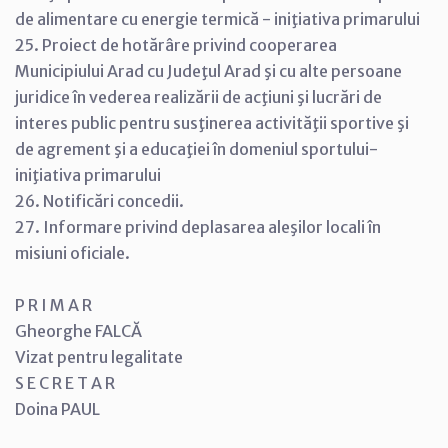
de alimentare cu energie termică - iniţiativa primarului
25. Proiect de hotărâre privind cooperarea
Municipiului Arad cu Judeţul Arad şi cu alte persoane
juridice în vederea realizării de acţiuni şi lucrări de
interes public pentru susţinerea activităţii sportive şi
de agrement şi a educaţiei în domeniul sportului-
iniţiativa primarului
26. Notificări concedii.
27. Informare privind deplasarea aleşilor locali în
misiuni oficiale.
P R I M A R
Gheorghe FALCĂ
Vizat pentru legalitate
S E C R E T A R
Doina PAUL