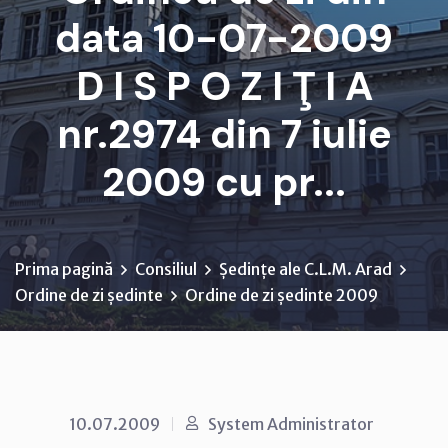
data 10-07-2009
D I S P O Z I Ţ I A
nr.2974 din 7 iulie
2009 cu pr...
Prima pagină
Consiliul
Ședințe ale C.L.M. Arad
Ordine de zi ședinte
Ordine de zi ședinte 2009
10.07.2009
System Administrator