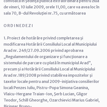
convoacă în şedinţă publică extraordinară pentru ziua
de vineri, 10 iulie 2009, orele 11,00, care va avea loc în
sala 70, B-dul Revoluţiei nr.75, cu următoarea
O R D I N E D E Z I
1. Proiect de hotărâre privind completarea şi
modificarea Hotărârii Consiliului Local al Municipiului
Arad nr. 249/27.09.2006 privind aprobarea
„Regulamentului de organizare şi funcţionare a
sistemului de parcare cu plată în municipiul Arad”,
precum şi a Hotărârii Consiliului Local al Municipiului
Arad nr.189/2008 privind stabilirea impozitelor şi
taxelor locale pentru anul 2009-iniţiativa consilierilor
locali Penzes Iuliu, Pistru-Popa Simona Geanina,
Vlaicu-Hergane Traian-Ion, Şerb Lucian, Gligor
Teodor, Schill Gheorghe, Ozarchievici Marius Gabriel,
Biringer Bruno-