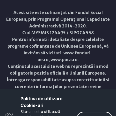
Acest site este cofinanțat din Fondul Social
European, prin Programul Operațional Capacitate
Administrativă 2014-2020.
Cod MYSMIS 126495 / SIPOCA 558
Pentru informații detaliate despre celelalte
programe cofinanțate de Uniunea Europeană, vă
invităm să vizitați:
www.fonduri-
ue.ro
,
www.poca.ro
.
Conținutul acestui site web nu reprezintă în mod
obligatoriu poziția oficială a Uniunii Europene.
Întreaga responsabilitate asupra corectitudinii și
coerenței informațiilor prezentate revine
inițiatorilor site-ului web.
Politica de utilizare
Cookie-uri‎
Copyright © 2021 - 2026 -
Primăria Municipiului ARAD
Site-ul nostru utilizează