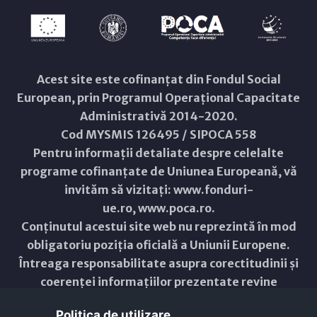
Acest site este cofinanțat din Fondul Social
European, prin Programul Operațional Capacitate
Administrativă 2014-2020.
Cod MYSMIS 126495 / SIPOCA 558
Pentru informații detaliate despre celelalte
programe cofinanțate de Uniunea Europeană, vă
invităm să vizitați:
www.fonduri-
ue.ro
,
www.poca.ro
.
Conținutul acestui site web nu reprezintă în mod
obligatoriu poziția oficială a Uniunii Europene.
Întreaga responsabilitate asupra corectitudinii și
coerenței informațiilor prezentate revine
inițiatorilor site-ului web.
Politica de utilizare