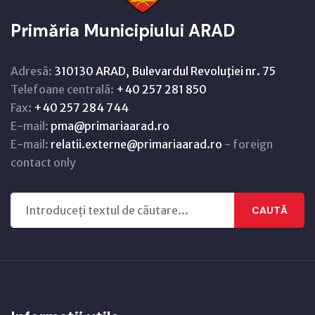
Primăria Municipiului ARAD
Adresă:
310130 ARAD, Bulevardul Revoluţiei nr. 75
Telefoane centrală:
+40 257 281 850
Fax:
+40 257 284 744
E-mail:
pma@primariaarad.ro
E-mail:
relatii.externe@primariaarad.ro
- foreign
contact only
CAUTĂ