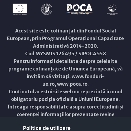
Acest site este cofinanțat din Fondul Social
European, prin Programul Operațional Capacitate
Administrativă 2014-2020.
Cod MYSMIS 126495 / SIPOCA 558
Pentru informații detaliate despre celelalte
programe cofinanțate de Uniunea Europeană, vă
invităm să vizitați:
www.fonduri-
ue.ro
,
www.poca.ro
.
Conținutul acestui site web nu reprezintă în mod
obligatoriu poziția oficială a Uniunii Europene.
Întreaga responsabilitate asupra corectitudinii și
coerenței informațiilor prezentate revine
inițiatorilor site-ului web.
Politica de utilizare