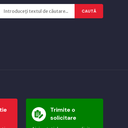
CAUTĂ
tie
Trimite o
solicitare