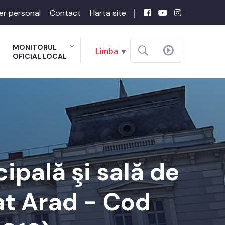
er personal
Contact
Harta site
MONITORUL
Limba
▼
OFICIAL LOCAL
cipală şi sală de
at Arad - Cod