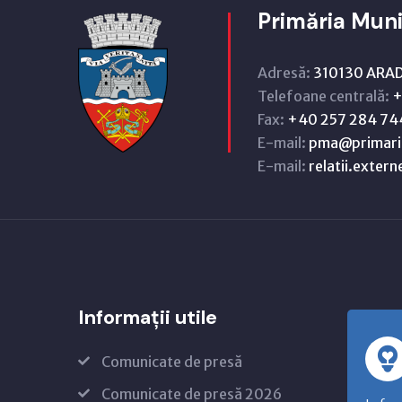
Primăria Muni
Adresă:
310130 ARAD,
Telefoane centrală:
+
Fax:
+40 257 284 74
E-mail:
pma@primari
E-mail:
relatii.exter
Informații utile
Comunicate de presă
Comunicate de presă 2026