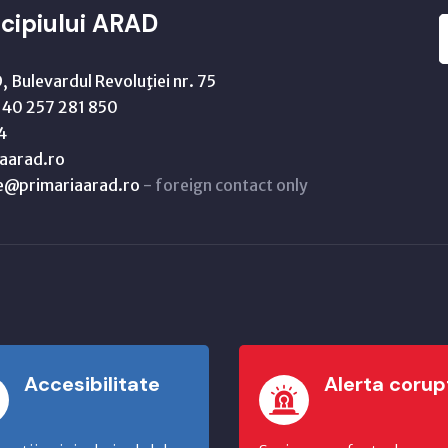
cipiului ARAD
 Bulevardul Revoluţiei nr. 75
40 257 281 850
4
aarad.ro
ne@primariaarad.ro
- foreign contact only
Accesibilitate
Alerta corup