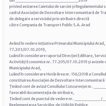
din ___________________2019
privind avizarea Caietului de sarcini și Regulamentului 
cadrul Asociației de Dezvoltare Intercomunitară de Tr
de delegare a serviciului prin atribuire directă
către Compania de Transport Public S.A. Arad
Având în vedere inițiativa Primarului Municipiului Arad
77.203/07.10.2019,
Luând în considerare raportul Direcției Edilitare, Servic
Activități Economice nr. 77.205/07.10.2019 și avizele com
Municipiului Arad,
Luând în considerare Hotărârea nr. 156/2018 a Consiliulu
constituirea Asociației de Dezvoltare Intercomunitară
Ținând cont de avizul Consiliului Concurenței nr.
favorabil documentația de atribuire,
Ținând cont de punctul de vedere nr. ________/__
Reglementarea Serviciilor de Utilități Publice,