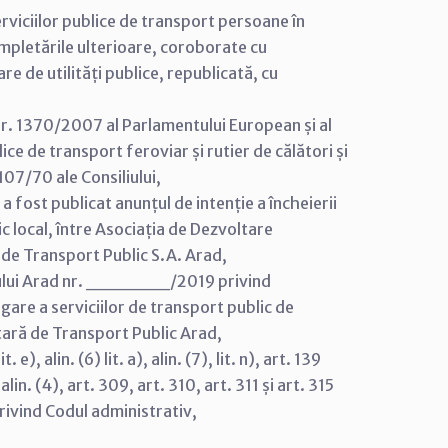
rviciilor publice de transport persoane în
completările ulterioare, coroborate cu
e de utilități publice, republicată, cu
r. 1370/2007 al Parlamentului European și al
ice de transport feroviar și rutier de călători și
107/70 ale Consiliului,
 fost publicat anunțul de intenție a încheierii
ic local, între Asociația de Dezvoltare
de Transport Public S.A. Arad,
ipiului Arad nr. ______/2019 privind
gare a serviciilor de transport public de
tară de Transport Public Arad,
. e), alin. (6) lit. a), alin. (7), lit. n), art. 139
86 alin. (4), art. 309, art. 310, art. 311 și art. 315
rivind Codul administrativ,