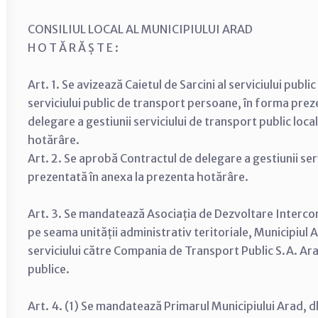
CONSILIUL LOCAL AL MUNICIPIULUI ARAD
H O T Ă R Ă Ș T E :
Art. 1. Se avizează Caietul de Sarcini al serviciului pub
serviciului public de transport persoane, în forma preze
delegare a gestiunii serviciului de transport public loc
hotărâre.
Art. 2. Se aprobă Contractul de delegare a gestiunii serv
prezentată în anexa la prezenta hotărâre.
Art. 3. Se mandatează Asociația de Dezvoltare Intercom
pe seama unității administrativ teritoriale, Municipiul 
serviciului către Compania de Transport Public S.A. Arad 
publice.
Art. 4. (1) Se mandatează Primarul Municipiului Arad, dl