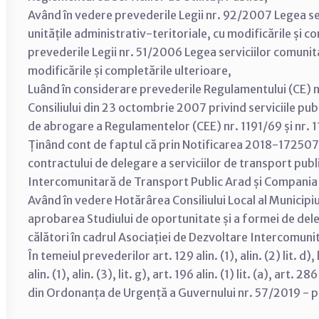
Având în vedere prevederile Legii nr. 92/2007 Legea se
unitățile administrativ-teritoriale, cu modificările și 
prevederile Legii nr. 51/2006 Legea serviciilor comunitar
modificările și completările ulterioare,
Luând în considerare prevederile Regulamentului (CE) n
Consiliului din 23 octombrie 2007 privind serviciile publ
de abrogare a Regulamentelor (CEE) nr. 1191/69 și nr. 1
Ținând cont de faptul că prin Notificarea 2018-172507 a
contractului de delegare a serviciilor de transport publ
Intercomunitară de Transport Public Arad și Compania 
Având în vedere Hotărârea Consiliului Local al Munic
aprobarea Studiului de oportunitate și a formei de dele
călători în cadrul Asociației de Dezvoltare Intercomuni
În temeiul prevederilor art. 129 alin. (1), alin. (2) lit. d), lit
alin. (1), alin. (3), lit. g), art. 196 alin. (1) lit. (a), art. 2
din Ordonanța de Urgență a Guvernului nr. 57/2019 - p