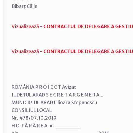
Bibarţ Călin
Vizualizează -
CONTRACTUL DE DELEGARE A GESTIU
Vizualizează -
CONTRACTUL DE DELEGARE A GESTIU
ROMÂNIA P R O I E C T Avizat
JUDEŢUL ARAD S E C R E T A R G E N E R A L
MUNICIPIUL ARAD Lilioara Stepanescu
CONSILIUL LOCAL
Nr. 478/07.10.2019
H O T Ă R Â R E A nr. ______