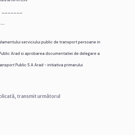
 data de 08-10-2019
r. _______
___
ulamentului serviciului public de transport persoane in
Public Arad si aprobarea documentatiei de delegare a
ansport Public S A Arad - initiativa primarului
blicată, transmit următorul