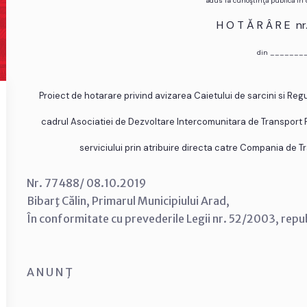
adus la cunoştinţă publică în
H O T Ă R Â R E n
din _______
Proiect de hotarare privind avizarea Caietului de sarcini si Reg
cadrul Asociatiei de Dezvoltare Intercomunitara de Transport 
serviciului prin atribuire directa catre Compania de Tr
Nr. 77488/ 08.10.2019
Bibarţ Călin, Primarul Municipiului Arad,
În conformitate cu prevederile Legii nr. 52/2003, repu
A N U N Ţ