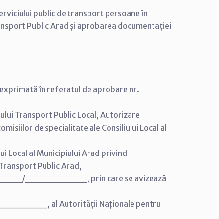
serviciului public de transport persoane în
ansport Public Arad și aprobarea documentației
, exprimată în referatul de aprobare nr.
iului Transport Public Local, Autorizare
isiilor de specialitate ale Consiliului Local al
i Local al Municipiului Arad privind
 Transport Public Arad,
 _______/_________, prin care se avizează
______, al Autorității Naționale pentru