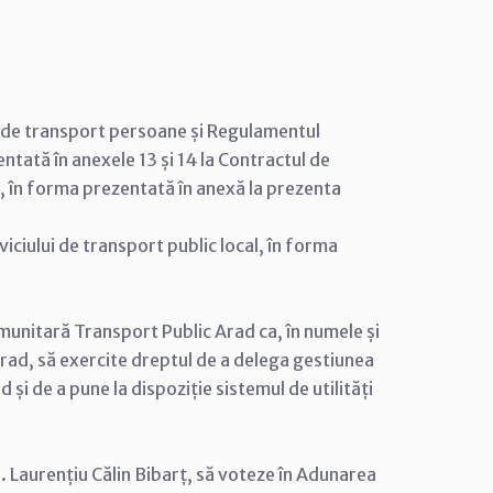
lic de transport persoane și Regulamentul
ntată în anexele 13 și 14 la Contractul de
al, în forma prezentată în anexă la prezenta
iciului de transport public local, în forma
unitară Transport Public Arad ca, în numele și
Arad, să exercite dreptul de a delega gestiunea
și de a pune la dispoziție sistemul de utilități
. Laurențiu Călin Bibarț, să voteze în Adunarea