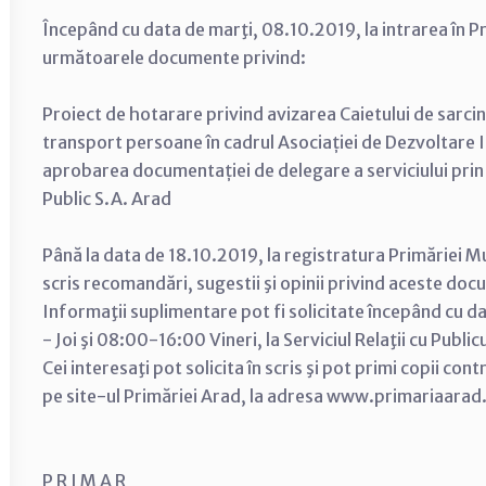
Începând cu data de marţi, 08.10.2019, la intrarea în Pr
următoarele documente privind:
Proiect de hotarare privind avizarea Caietului de sarcini
transport persoane în cadrul Asociației de Dezvoltare 
aprobarea documentației de delegare a serviciului prin
Public S.A. Arad
Până la data de 18.10.2019, la registratura Primăriei Mu
scris recomandări, sugestii şi opinii privind aceste do
Informaţii suplimentare pot fi solicitate începând cu d
- Joi şi 08:00-16:00 Vineri, la Serviciul Relaţii cu Public
Cei interesaţi pot solicita în scris şi pot primi copii con
pe site-ul Primăriei Arad, la adresa www.primariaarad
P R I M A R