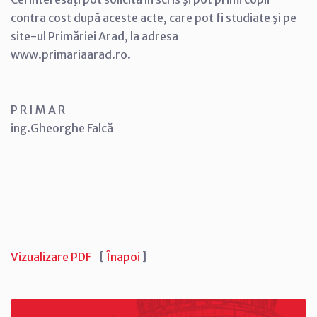
contra cost după aceste acte, care pot fi studiate şi pe
site-ul Primăriei Arad, la adresa
www.primariaarad.ro.
P R I M A R
ing.Gheorghe Falcă
Vizualizare PDF
[
Înapoi
]