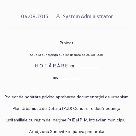
04.08.2015
System Administrator
Proiect
adus la cunoştinţă publică în data de 04-08-2015
H O T Ă R Â R E nr. _______
din __________
Proiect de hotărâre privind aprobarea documentaţiei de urbanism
Plan Urbanistic de Detaliu (PUD) Construire două locuinţe
unifamiliale cu regim de înălţime P+1E şi P+M, intravilan municipiul
Arad, zona Sanevit - iniţiativa primarului