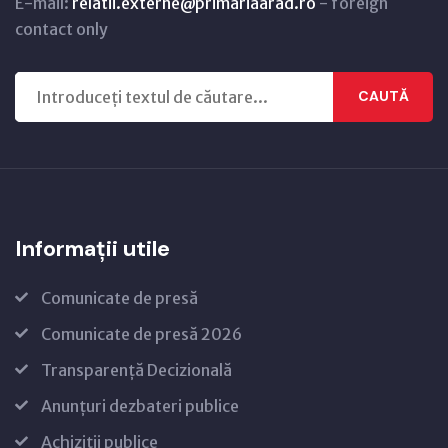
E-mail:
relatii.externe@primariaarad.ro
- foreign
contact only
CAUTĂ
Informații utile
Comunicate de presă
Comunicate de presă 2026
Transparență Decizională
Anunțuri dezbateri publice
Achiziții publice