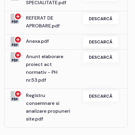
SPECIALITATE.pdf
REFERAT DE
DESCARCĂ
APROBARE.pdf
Anexa.pdf
DESCARCĂ
Anunt elaborare
DESCARCĂ
proiect act
normativ - PH
nr.53.pdf
Registru
DESCARCĂ
consemnare si
analizare propuneri
site.pdf