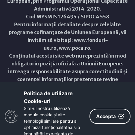
European, prin Programul Operațional Capacitate
Administrativă 2014-2020.
Cod MYSMIS 126495 / SIPOCA 558
Pentru informații detaliate despre celelalte
programe cofinanțate de Uniunea Europeană, vă
invităm să vizitați:
www.fonduri-
ue.ro
,
www.poca.ro
.
Conținutul acestui site web nu reprezintă în mod
obligatoriu poziția oficială a Uniunii Europene.
Întreaga responsabilitate asupra corectitudinii și
coerenței informațiilor prezentate revine
inițiatorilor site-ului web.
Politica de utilizare
Cookie-uri‎
Copyright © 2021 - 2026 -
Primăria Municipiului ARAD
Site-ul nostru utilizează
module cookie și alte
ResponsiveVoice
used under
Acceptă
Non-Commercial License
tehnologii similare pentru a
optimiza funcţionalitatea si a
îmbunătăţi experienţa de