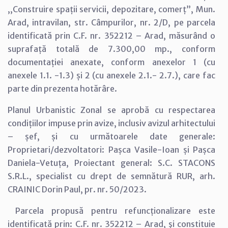
,,Construire spații servicii, depozitare, comerț”, Mun.
Arad, intravilan, str. Câmpurilor, nr. 2/D, pe parcela
identificată prin C.F. nr. 352212 – Arad, măsurând o
suprafață totală de 7.300,00 mp., conform
documentației anexate, conform anexelor 1 (cu
anexele 1.1. -1.3) și 2 (cu anexele 2.1.- 2.7.), care fac
parte din prezenta hotărâre.
Planul Urbanistic Zonal se aprobă cu respectarea
condițiilor impuse prin avize, inclusiv avizul arhitectului
– șef, și cu următoarele date generale:
Proprietari/dezvoltatori: Pașca Vasile-Ioan și Pașca
Daniela-Vetuța, Proiectant general: S.C. STACONS
S.R.L., specialist cu drept de semnătură RUR, arh.
CRAINIC Dorin Paul, pr. nr. 50/2023.
Parcela propusă pentru refuncționalizare este
identificată prin: C.F. nr. 352212 – Arad, şi constituie