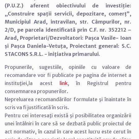
(P.U.Z.) aferent obiectivului de investiție:
,,Construire spații servicii, depozitare, comerț”,
Municipiul Arad, intravilan, str. Câmpurilor, nr.
2/D, pe parcela identificată prin C.F. nr. 352212 –
Arad, Proprietari/Dezvoltatori: Pașca Vasile- Ioan
și Pașca Daniela-Vetuța, Proiectant general: S.C.
STACONS S.R.L. - inițiativa primarului.
Propunerile, sugestiile, opiniile cu valoare de
recomandare vor fi publicate pe pagina de internet a
instituţiei,la acest
link
, în Registrul pentru
consemnarea propunerilor.
Nepreluarea recomandărilor formulate şi înaintate în
scris va fi justificată în scris.
Pentru cei interesaţi există şi posibilitatea organizării
unei întâlniri în care să se dezbată public proiectul de
act normativ, în cazul în care acest lucru este cerut în