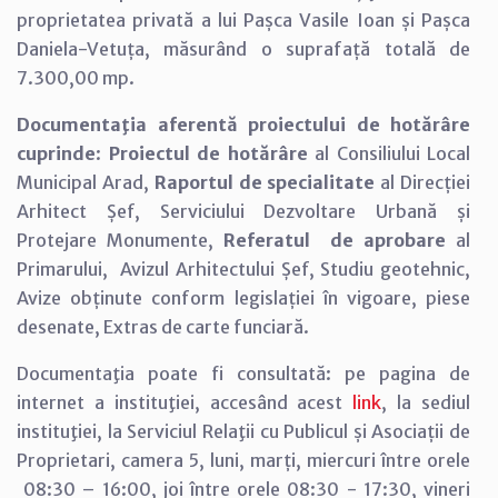
proprietatea privată a lui Pașca Vasile Ioan și Pașca
Daniela-Vetuța, măsurând o suprafață totală de
7.300,00 mp.
Documentaţia aferentă proiectului de hotărâre
cuprinde
:
Proiectul de hotărâre
al Consiliului Local
Municipal Arad,
Raportul de specialitate
al Direcției
Arhitect Șef, Serviciului Dezvoltare Urbană și
Protejare Monumente,
Referatul de aprobare
al
Primarului, Avizul Arhitectului Șef, Studiu geotehnic,
Avize obținute conform legislației în vigoare, piese
desenate, Extras de carte funciară.
Documentaţia poate fi consultată: pe pagina de
internet a instituţiei, accesând acest
link
, la sediul
instituţiei, la Serviciul Relaţii cu Publicul și Asociații de
Proprietari, camera 5, luni, marți, miercuri între orele
08:30 – 16:00, joi între orele 08:30 - 17:30, vineri