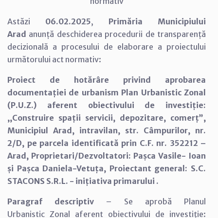
normativ
Astăzi
06.02.2025
,
Primăria Municipiului
Arad
anunță deschiderea procedurii de transparență
decizională a procesului de elaborare a proiectului
următorului act normativ:
Proiect de hotărâre privind aprobarea
documentației de urbanism Plan Urbanistic Zonal
(P.U.Z.) aferent obiectivului de investiție:
,,Construire spații servicii, depozitare, comerț”,
Municipiul Arad, intravilan, str. Câmpurilor, nr.
2/D, pe parcela identificată prin C.F. nr. 352212 –
Arad, Proprietari/Dezvoltatori: Pașca Vasile- Ioan
și Pașca Daniela-Vetuța, Proiectant general: S.C.
STACONS S.R.L. - inițiativa primarului .
Paragraf descriptiv
– Se aprobă Planul
Urbanistic Zonal aferent obiectivului de investiție: