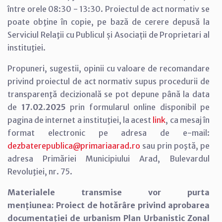
între orele 08:30 - 13:30. Proiectul de act normativ se
poate obţine în copie, pe bază de cerere depusă la
Serviciul Relaţii cu Publicul și Asociații de Proprietari al
instituţiei.
Propuneri, sugestii, opinii cu valoare de recomandare
privind proiectul de act normativ supus procedurii de
transparenţă decizională se pot depune până la data
de
17.02.2025
prin formularul online disponibil pe
pagina de internet a instituţiei, la acest
link
, ca mesaj în
format electronic pe adresa de e-mail:
dezbaterepublica@primariaarad.ro
sau prin poştă, pe
adresa Primăriei Municipiului Arad, Bulevardul
Revoluţiei, nr. 75.
Materialele transmise vor purta
mențiunea: Proiect de hotărâre privind aprobarea
documentației de urbanism Plan Urbanistic Zonal