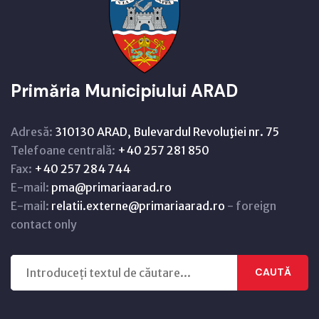
Primăria Municipiului ARAD
Adresă:
310130 ARAD, Bulevardul Revoluţiei nr. 75
Telefoane centrală:
+40 257 281 850
Fax:
+40 257 284 744
E-mail:
pma@primariaarad.ro
E-mail:
relatii.externe@primariaarad.ro
- foreign
contact only
CAUTĂ