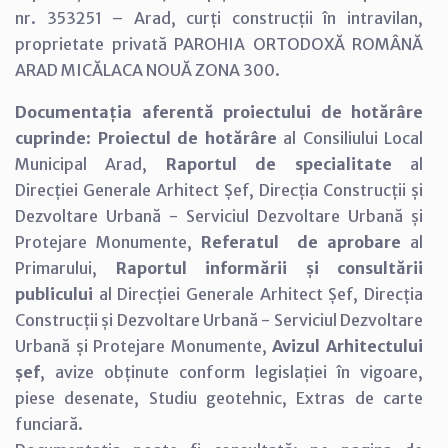
nr. 353251 – Arad, curți construcții în intravilan,
proprietate privată PAROHIA ORTODOXĂ ROMÂNĂ
ARAD MICĂLACA NOUĂ ZONA 300.
Documentația aferentă proiectului de hotărâre
cuprinde
:
Proiectul de hotărâre
al Consiliului Local
Municipal Arad,
Raportul de specialitate
al
Direcției Generale Arhitect Șef, Direcția Construcții și
Dezvoltare Urbană - Serviciul Dezvoltare Urbană și
Protejare Monumente,
Referatul de aprobare
al
Primarului,
Raportul informării și consultării
publicului
al Direcției Generale Arhitect Șef, Direcția
Construcții și Dezvoltare Urbană - Serviciul Dezvoltare
Urbană și Protejare Monumente,
Avizul Arhitectului
șef
, avize obținute conform legislației în vigoare,
piese desenate, Studiu geotehnic, Extras de carte
funciară.