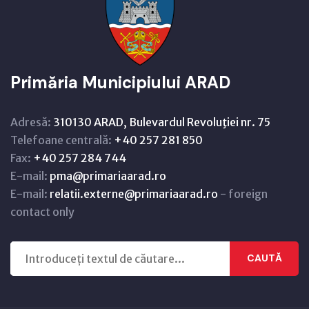
Primăria Municipiului ARAD
Adresă:
310130 ARAD, Bulevardul Revoluţiei nr. 75
Telefoane centrală:
+40 257 281 850
Fax:
+40 257 284 744
E-mail:
pma@primariaarad.ro
E-mail:
relatii.externe@primariaarad.ro
- foreign
contact only
CAUTĂ