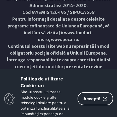
Administrativă 2014-2020.
Cod MYSMIS 126495 / SIPOCA 558
Pentru informații detaliate despre celelalte
programe cofinanțate de Uniunea Europeană, vă
invităm să vizitați:
www.fonduri-
ue.ro
,
www.poca.ro
.
Conținutul acestui site web nu reprezintă în mod
obligatoriu poziția oficială a Uniunii Europene.
Întreaga responsabilitate asupra corectitudinii și
coerenței informațiilor prezentate revine
inițiatorilor site-ului web.
Politica de utilizare
Cookie-uri‎
Copyright © 2021 - 2026 -
Primăria Municipiului ARAD
Site-ul nostru utilizează
module cookie și alte
ResponsiveVoice
used under
Acceptă
Non-Commercial License
tehnologii similare pentru a
optimiza funcţionalitatea si a
îmbunătăţi experienţa de