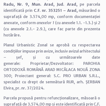
Radu, Nr. 9, Mun. Arad, Jud. Arad,
pe parcela
identificată prin
C.F. nr. 353251 – Arad,
măsurând o
suprafață de 3.574,00 mp, conform documentației
anexate, conform
anexelor 1
(cu anexele 1.1. -1.3.) și
2
(cu anexele 2.1.- 2.9.), care fac parte din prezenta
hotărâre.
Planul Urbanistic Zonal se aprobă cu respectarea
condițiilor impuse prin avize, inclusiv avizul arhitectului
– șef, și cu următoarele date
generale: Proprietar/Dezvoltator: PAROHIA
ORTODOXĂ ROMÂNĂ ARAD MICĂLACA NOUĂ ZONA
300; Proiectant general: S.C. PRO URBAN S.R.L.,
specialist cu drept de semnătură RUR, arh. ȘERBAN
Elvira, pr. nr. 37/2024.
Parcela propusă pentru refuncționalizare, măsoară o
suprafață de 3.574,00 mp și este identificată prin C.F.