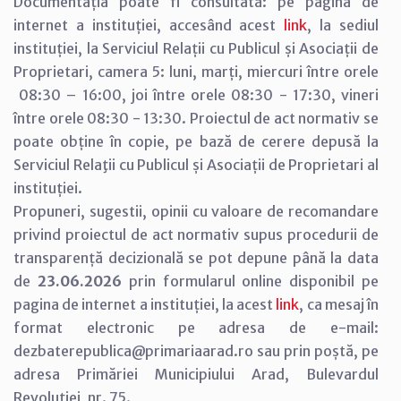
Documentația poate fi consultată: pe pagina de
internet a instituției, accesând acest
link
, la sediul
instituției, la Serviciul Relații cu Publicul și Asociații de
Proprietari, camera 5: luni, marți, miercuri între orele
08:30 – 16:00, joi între orele 08:30 - 17:30, vineri
între orele 08:30 - 13:30. Proiectul de act normativ se
poate obține în copie, pe bază de cerere depusă la
Serviciul Relaţii cu Publicul și Asociații de Proprietari al
instituției.
Propuneri, sugestii, opinii cu valoare de recomandare
privind proiectul de act normativ supus procedurii de
transparență decizională se pot depune până la data
de
23.06.2026
prin formularul online disponibil pe
pagina de internet a instituției, la acest
link
, ca mesaj în
format electronic pe adresa de e-mail:
dezbaterepublica@primariaarad.ro sau prin poștă, pe
adresa Primăriei Municipiului Arad, Bulevardul
Revoluției, nr. 75.