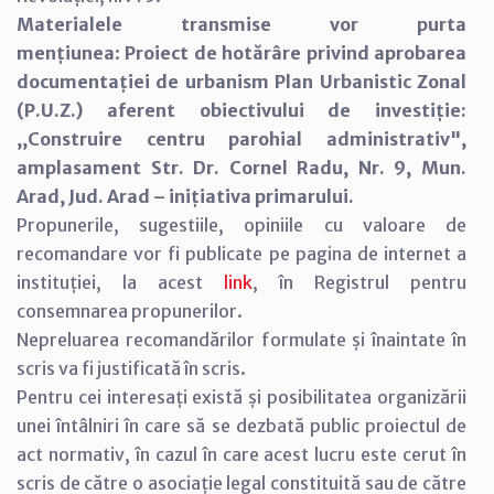
Materialele transmise vor purta
mențiunea
:
Proiect de hotărâre privind aprobarea
documentației de urbanism Plan Urbanistic Zonal
(P.U.Z.) aferent obiectivului de investiție:
,,Construire centru parohial administrativ",
amplasament Str. Dr. Cornel Radu, Nr. 9, Mun.
Arad, Jud. Arad – inițiativa primarului.
Propunerile, sugestiile, opiniile cu valoare de
recomandare vor fi publicate pe pagina de internet a
instituției, la acest
link
, în Registrul pentru
consemnarea propunerilor.
Nepreluarea recomandărilor formulate și înaintate în
scris va fi justificată în scris.
Pentru cei interesați există și posibilitatea organizării
unei întâlniri în care să se dezbată public proiectul de
act normativ, în cazul în care acest lucru este cerut în
scris de către o asociație legal constituită sau de către