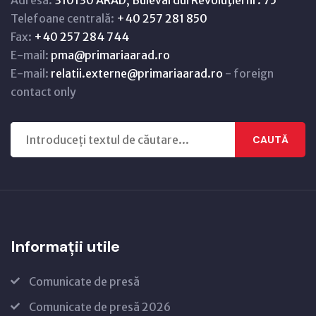
Adresă:
310130 ARAD, Bulevardul Revoluţiei nr. 75
Telefoane centrală:
+40 257 281 850
Fax:
+40 257 284 744
E-mail:
pma@primariaarad.ro
E-mail:
relatii.externe@primariaarad.ro
- foreign
contact only
CAUTĂ
Informații utile
Comunicate de presă
Comunicate de presă 2026