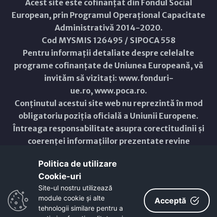
Acest site este cofinanțat din Fondul Social
European, prin Programul Operațional Capacitate
Administrativă 2014-2020.
Cod MYSMIS 126495 / SIPOCA 558
Pentru informații detaliate despre celelalte
programe cofinanțate de Uniunea Europeană, vă
invităm să vizitați:
www.fonduri-
ue.ro
,
www.poca.ro
.
Conținutul acestui site web nu reprezintă în mod
obligatoriu poziția oficială a Uniunii Europene.
Întreaga responsabilitate asupra corectitudinii și
coerenței informațiilor prezentate revine
inițiatorilor site-ului web.
Politica de utilizare
Cookie-uri‎
Copyright © 2021 - 2026 -
Primăria Municipiului ARAD
Site-ul nostru utilizează
module cookie și alte
ResponsiveVoice
used under
Acceptă
Non-Commercial License
tehnologii similare pentru a