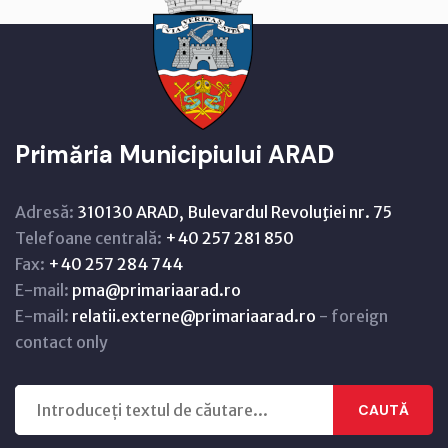
Primăria Municipiului ARAD
Adresă:
310130 ARAD, Bulevardul Revoluţiei nr. 75
Telefoane centrală:
+40 257 281 850
Fax:
+40 257 284 744
E-mail:
pma@primariaarad.ro
E-mail:
relatii.externe@primariaarad.ro
- foreign
contact only
CAUTĂ