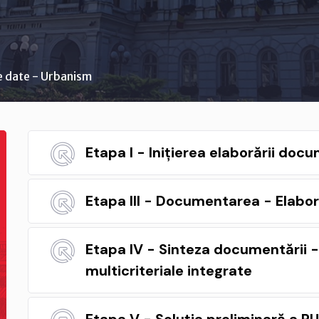
e date - Urbanism
Etapa I - Inițierea elaborării do
Etapa III - Documentarea - Elabo
Etapa IV - Sinteza documentării -
multicriteriale integrate