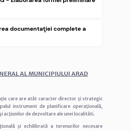
UG - Elaborarea formei preliminare
area documentaţiei complete a
NERAL AL MUNICIPIULUI ARAD
ie care are atât caracter director și strategic
palul instrument de planificare operaţională,
 acţiunilor de dezvoltare ale unei localităti.
ţională şi echilibrată a terenurilor necesare