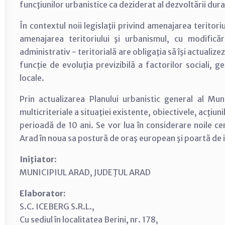
funcţiunilor urbanistice ca deziderat al dezvoltării durab
În contextul noii legislaţii privind amenajarea teritor
amenajarea teritoriului şi urbanismul, cu modificări
administrativ - teritorială are obligaţia să îşi actualiz
funcţie de evoluţia previzibilă a factorilor sociali, ge
locale.
Prin actualizarea Planului urbanistic general al Mun
multicriteriale a situaţiei existente, obiectivele, acţiun
perioadă de 10 ani. Se vor lua în considerare noile ce
Arad în noua sa postură de oraş european şi poartă de i
Iniţiator
:
MUNICIPIUL ARAD, JUDEŢUL ARAD
Elaborator:
S.C. ICEBERG S.R.L.,
Cu sediul în localitatea Berini, nr. 178,