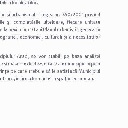
ile a localităţilor.
iului şi urbanismul - Legea nr. 350/2001 privind
le şi completările ulteioare, fiecare unitate
eze la maximum 10 ani Planul urbanistic general în
ografici, economici, culturali şi a necesităţilor
cipiului Arad, se vor stabili pe baza analizei
ile şi măsurile de dezvoltare ale municipiului pe o
rinţe pe care trebuie să le satisfacă Municipiul
ntrare/ieşire a României în spaţiul european.