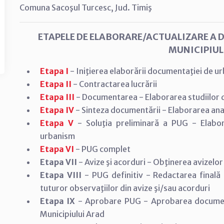
Comuna Sacoşul Turcesc, Jud. Timiş
ETAPELE DE ELABORARE/ACTUALIZARE A 
MUNICIPIUL
Etapa I
- Iniţierea elaborării documentaţiei de u
Etapa II
- Contractarea lucrării
Etapa III
- Documentarea - Elaborarea studiilor
Etapa IV
- Sinteza documentării - Elaborarea anal
Etapa V
- Soluţia preliminară a PUG - Elabor
urbanism
Etapa VI
- PUG complet
Etapa VII
- Avize şi acorduri - Obţinerea avizelor
Etapa VIII
- PUG definitiv - Redactarea finală
tuturor observaţiilor din avize şi/sau acorduri
Etapa IX
- Aprobare PUG - Aprobarea documenta
Municipiului Arad