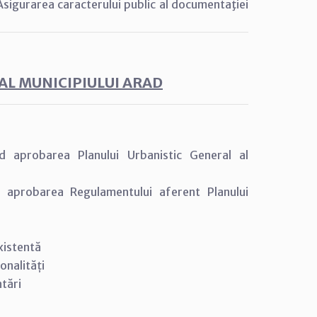
igurarea caracterului public al documentaţiei
AL MUNICIPIULUI ARAD
d aprobarea Planului Urbanistic General al
d aprobarea Regulamentului aferent Planului
xistentă
onalități
tări