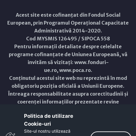
Acest site este cofinanțat din Fondul Social
European, prin Programul Operațional Capacitate
Administrativă 2014-2020.
Cod MYSMIS 126495 / SIPOCA 558
Pentru informații detaliate despre celelalte
programe cofinanțate de Uniunea Europeană, vă
invităm să vizitați:
www.fonduri-
ue.ro
,
www.poca.ro
.
Conținutul acestui site web nu reprezintă în mod
obligatoriu poziția oficială a Uniunii Europene.
Întreaga responsabilitate asupra corectitudinii și
coerenței informațiilor prezentate revine
inițiatorilor site-ului web.
Politica de utilizare
Cookie-uri‎
Copyright © 2021 - 2026 -
Primăria Municipiului ARAD
Site-ul nostru utilizează