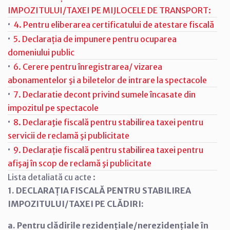
IMPOZITULUI/TAXEI PE MIJLOCELE DE TRANSPORT:
·
4. Pentru eliberarea certificatului de atestare fiscală
·
5. Declarația de impunere pentru ocuparea
domeniului public
·
6. Cerere pentru înregistrarea/ vizarea
abonamentelor şi a biletelor de intrare la spectacole
·
7. Declaratie decont privind sumele încasate din
impozitul pe spectacole
·
8. Declaraţie fiscală pentru stabilirea taxei pentru
servicii de reclamă şi publicitate
·
9. Declarație fiscală pentru stabilirea taxei pentru
afişaj în scop de reclamă şi publicitate
Lista detaliată cu acte :
1. DECLARAȚIA FISCALĂ PENTRU STABILIREA
IMPOZITULUI/TAXEI PE CLĂDIRI:
a. Pentru clădirile rezidențiale/nerezidențiale în