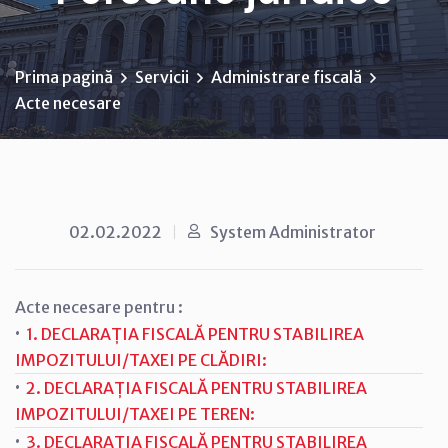
Prima pagină
Servicii
Administrare fiscală
Acte necesare
02.02.2022
System Administrator
Acte necesare pentru :
·
1. DECLARAȚIA FISCALĂ PENTRU STABILIREA
IMPOZITULUI/TAXEI PE CLĂDIRI:
·
2. DECLARAȚIA FISCALĂ PENTRU STABILIREA
IMPOZITULUI/TAXEI PE TEREN:
·
3. DECLARAȚIA FISCALĂ PENTRU STABILIREA