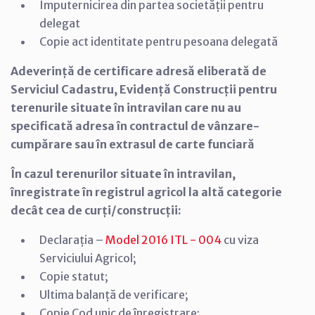
Împuternicirea din partea societății pentru
delegat
Copie act identitate pentru pesoana delegată
Adeverință de certificare adresă eliberată de
Serviciul Cadastru, Evidență Construcții pentru
terenurile situate în intravilan care nu au
specificată adresa în contractul de vânzare-
cumpărare sau în extrasul de carte funciară
În cazul terenurilor situate în intravilan,
înregistrate în registrul agricol la altă categorie
decât cea de curți/construcții:
Declarația –
Model 2016 ITL - 004
cu viza
Serviciului Agricol;
Copie statut;
Ultima balanță de verificare;
Copie Cod unic de înregistrare;