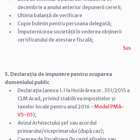
decembrie a anului anterior depunerii cererii;
Ultima balanță de verificare
Copie buletin pentru persoana delegată;
Împuternicirea societății în vederea obținerii
certificatului de atestare fiscală;
Sus
5. Declarația de impunere pentru ocuparea
domeniului public
Declarația (anexa 1.1 la Hotărârea nr. 351/2015 a
CLM Arad, privind stabilirea impozitelor și
taxelor locale pentru anul 2016 -
Model PMA-
V5-05
);
Avizul Arhitectului șef sau acordul
primarului/viceprimarului (după caz);
Cererea de fiscalizare (în cazul afișelor sau