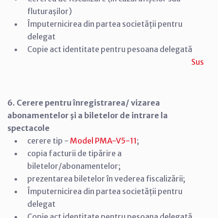
fluturașilor)
Împuternicirea din partea societății pentru
delegat
Copie act identitate pentru pesoana delegată
Sus
6. Cerere pentru înregistrarea/ vizarea
abonamentelor şi a biletelor de intrare la
spectacole
cerere tip -
Model PMA-V5-11
;
copia facturii de tipărire a
biletelor/abonamentelor;
prezentarea biletelor în vederea fiscalizării;
Împuternicirea din partea societății pentru
delegat
Copie act identitate pentru pesoana delegată