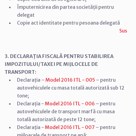
Împuternicirea din partea societății pentru
delegat
Copie act identitate pentru pesoana delegată
Sus
3. DECLARAȚIA FISCALĂ PENTRU STABILIREA
IMPOZITULUI/TAXEI PE MIJLOCELE DE
TRANSPORT:
Declarația –
Model 2016 ITL - 005
– pentru
autovehiculele cu masa totală autorizată sub 12
tone;
Declarația -
Model 2016 ITL - 006
– pentru
autovehiculele de transport marfă cu masa
totală autorizată de peste 12 tone;
Declarația -
Model 2016 ITL - 007
– pentru
mijloacele de transport pe apă;