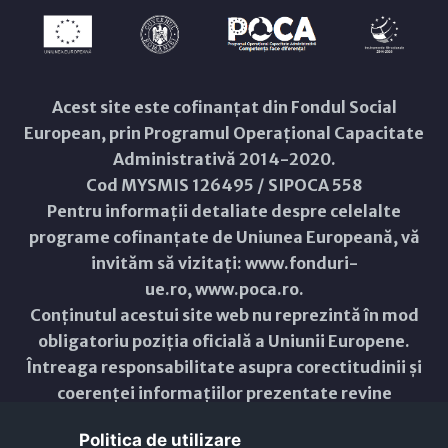
Acest site este cofinanțat din Fondul Social
European, prin Programul Operațional Capacitate
Administrativă 2014-2020.
Cod MYSMIS 126495 / SIPOCA 558
Pentru informații detaliate despre celelalte
programe cofinanțate de Uniunea Europeană, vă
invităm să vizitați:
www.fonduri-
ue.ro
,
www.poca.ro
.
Conținutul acestui site web nu reprezintă în mod
obligatoriu poziția oficială a Uniunii Europene.
Întreaga responsabilitate asupra corectitudinii și
coerenței informațiilor prezentate revine
inițiatorilor site-ului web.
Politica de utilizare