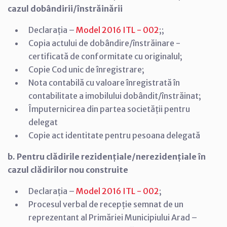
cazul dobândirii/înstrăinării
Declarația –
Model 2016 ITL - 002
;;
Copia actului de dobândire/înstrăinare -
certificată de conformitate cu originalul;
Copie Cod unic de înregistrare;
Nota contabilă cu valoare înregistrată în
contabilitate a imobilului dobândit/înstrăinat;
Împuternicirea din partea societății pentru
delegat
Copie act identitate pentru pesoana delegată
b. Pentru clădirile rezidențiale/nerezidențiale în
cazul clădirilor nou construite
Declarația –
Model 2016 ITL - 002
;
Procesul verbal de recepție semnat de un
reprezentant al Primăriei Municipiului Arad –