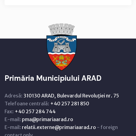
Primăria Municipiului ARAD
Adresă:
310130 ARAD, Bulevardul Revoluţiei nr. 75
Telefoane centrală:
+40 257 281 850
Fax:
+40 257 284 744
E-mail:
pma@primariaarad.ro
E-mail:
relatii.externe@primariaarad.ro
- foreign
contact only