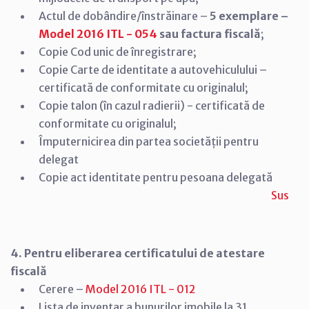
Actul de dobândire/înstrăinare –
5 exemplare –
Model 2016 ITL - 054
sau factura fiscală
;
Copie Cod unic de înregistrare;
Copie Carte de identitate a autovehiculului –
certificată de conformitate cu originalul;
Copie talon (în cazul radierii) - certificată de
conformitate cu originalul;
Împuternicirea din partea societății pentru
delegat
Copie act identitate pentru pesoana delegată
Sus
4. Pentru eliberarea certificatului de atestare
fiscală
Cerere –
Model 2016 ITL - 012
Lista de inventar a bunurilor imobile la 31