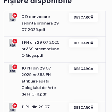
Fișiere disponibile
0 D convocare
DESCARCĂ
sedinta ordinara 29
07 2025.pdf
1 PH din 29 07 2025
DESCARCĂ
nr.369 preemptiune
O Goga.pdf
10 PH din 29 07
DESCARCĂ
2025 nr.388 PH
atribuire spatii
Colegiului de Arte
de la CFR.pdf
11 PH din 29 07
DESCARCĂ