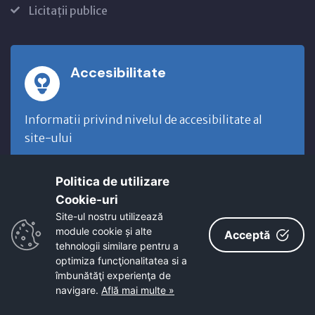
Licitații publice
Accesibilitate
Informatii privind nivelul de accesibilitate al
site-ului
MAI MULTE DETALII
Politica de utilizare
Cookie-uri‎
Site-ul nostru utilizează
module cookie și alte
Acceptă
tehnologii similare pentru a
optimiza funcţionalitatea si a
Alerta coruptie
îmbunătăţi experienţa de
navigare.
Află mai multe »