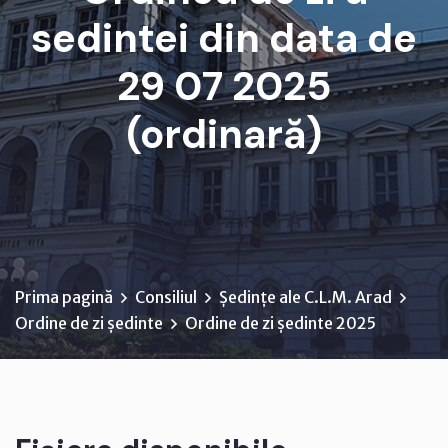
sedintei din data de
29 07 2025
(ordinară)
D I S P O Z I Ţ I A ...
Prima pagină
Consiliul
Ședințe ale C.L.M. Arad
Ordine de zi ședinte
Ordine de zi ședinte 2025