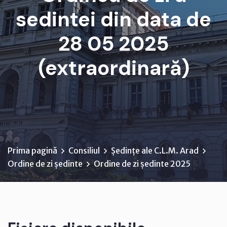
sedintei din data de
28 05 2025
(extraordinară)
D I S P O Z I Ţ I A ...
Prima pagină
Consiliul
Ședințe ale C.L.M. Arad
Ordine de zi ședinte
Ordine de zi ședinte 2025