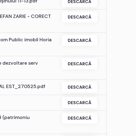
șinului 11-13.pdf
DESCARCĂ
 STEFAN ZARIE - CORECT
DESCARCĂ
Dom Public imobil Horia
DESCARCĂ
e dezvoltare serv
DESCARCĂ
 GAL EST_270525.pdf
DESCARCĂ
DESCARCĂ
H (patrimoniu
DESCARCĂ