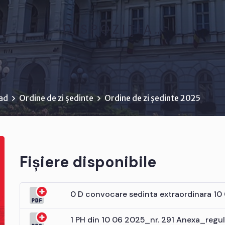
D I S P O Z I Ţ I A ...
rad
Ordine de zi ședinte
Ordine de zi ședinte 2025
Fișiere disponibile
0 D convocare sedinta extraordinara 10
1 PH din 10 06 2025_nr. 291 Anexa_regu