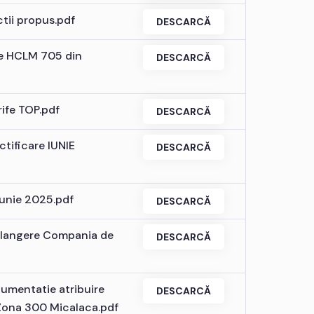
ctii propus.pdf
DESCARCĂ
re HCLM 705 din
DESCARCĂ
rife TOP.pdf
DESCARCĂ
ctificare IUNIE
DESCARCĂ
iunie 2025.pdf
DESCARCĂ
 plangere Compania de
DESCARCĂ
umentatie atribuire
DESCARCĂ
 Zona 300 Micalaca.pdf