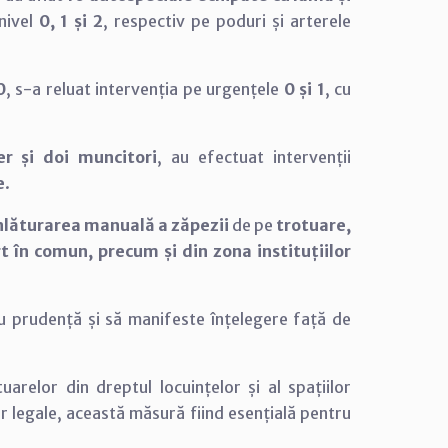
nivel
0, 1 și 2
, respectiv pe poduri și arterele
0
, s-a reluat intervenția pe urgențele
0 și 1
, cu
er și doi muncitori
, au efectuat intervenții
e
.
nlăturarea manuală a zăpezii
de pe
trotuare,
rt în comun, precum și din zona instituțiilor
 cu prudență și să manifeste înțelegere față de
relor din dreptul locuințelor și al spațiilor
r legale, această măsură fiind esențială pentru