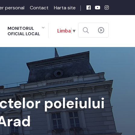
er personal
Contact
Harta site
MONITORUL
Limba
▼
OFICIAL LOCAL
telor poleiului
 Arad