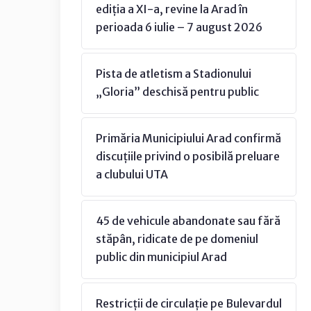
ediția a XI-a, revine la Arad în
perioada 6 iulie – 7 august 2026
Pista de atletism a Stadionului
„Gloria” deschisă pentru public
Primăria Municipiului Arad confirmă
discuțiile privind o posibilă preluare
a clubului UTA
45 de vehicule abandonate sau fără
stăpân, ridicate de pe domeniul
public din municipiul Arad
Restricții de circulație pe Bulevardul