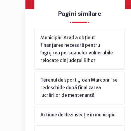
Pagini similare
Municipiul Arad a obținut
finanțarea necesară pentru
îngrijirea persoanelor vulnerabile
relocate din județul Bihor
Terenul de sport „Ioan Marconi” se
redeschide după finalizarea
lucrărilor de mentenanță
Acțiune de dezinsecție în municipiu