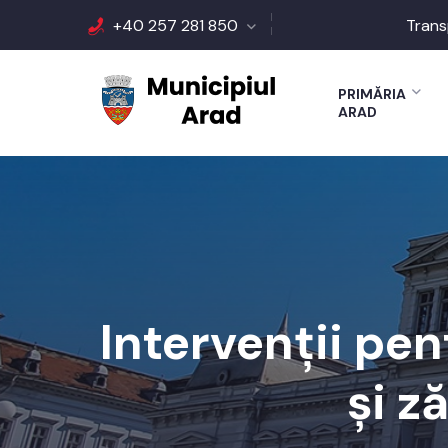
+40 257 281 850
Trans
PRIMĂRIA
ARAD
Intervenții pe
și z