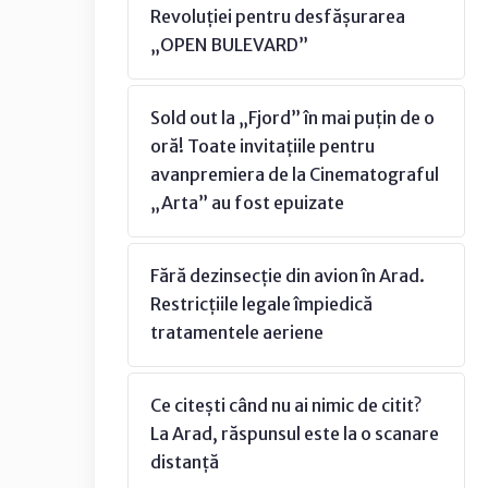
Revoluției pentru desfășurarea
„OPEN BULEVARD”
Sold out la „Fjord” în mai puțin de o
oră! Toate invitațiile pentru
avanpremiera de la Cinematograful
„Arta” au fost epuizate
Fără dezinsecție din avion în Arad.
Restricțiile legale împiedică
tratamentele aeriene
Ce citești când nu ai nimic de citit?
La Arad, răspunsul este la o scanare
distanță