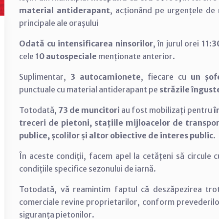
material antiderapant
, acționând pe urgențele de 
principale ale orașului
Odată cu intensificarea ninsorilor
, în jurul orei
11:3
cele
10 autospeciale
menționate anterior.
Suplimentar,
3 autocamionete
, fiecare cu
un șof
punctuale cu material antiderapant pe
străzile îngust
Totodată,
73 de muncitori
au fost mobilizați pentru
î
treceri de pietoni, stațiile mijloacelor de transpo
publice, școlilor și altor obiective de interes public
.
În aceste condiții, facem apel la cetățeni să circule
condițiile specifice sezonului de iarnă.
Totodată, vă reamintim faptul că deszăpezirea trotua
comerciale revine proprietarilor, conform prevederilo
siguranța pietonilor.