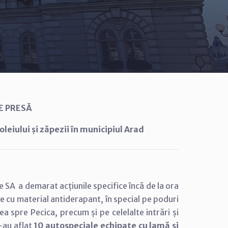
E PRESĂ
eiului și zăpezii în municipiul Arad
e SA a demarat acțiunile specifice încă de la ora
e cu material antiderapant, în special pe poduri
ea spre Pecica, precum și pe celelalte intrări și
s-au aflat
10 autospeciale echipate cu lamă și