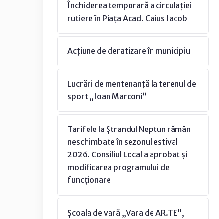
Închiderea temporară a circulației
rutiere în Piața Acad. Caius Iacob
Acțiune de deratizare în municipiu
Lucrări de mentenanță la terenul de
sport „Ioan Marconi”
Tarifele la Ștrandul Neptun rămân
neschimbate în sezonul estival
2026. Consiliul Local a aprobat și
modificarea programului de
funcționare
Școala de vară „Vara de AR.TE”,