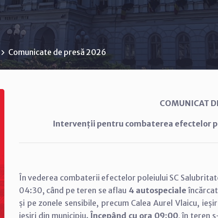
Comunicate de presă 2026
COMUNICAT D
Intervenții pentru combaterea efectelor pol
În vederea combaterii efectelor poleiului SC Salubritat
04:30, când pe teren se aflau
4 autospeciale
încărcat
și pe zonele sensibile, precum Calea Aurel Vlaicu, ieșir
ieșiri din municipiu.
Începând cu ora 09:00
, în teren 