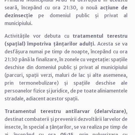
seară, începând cu ora 21:30, o nouă
acțiune de
dezinsecție
pe domeniul public și privat al
municipiului.
Activitățile vor debuta cu
tratamentul terestru
(spațial) împotriva țânțarilor adulți
. Acesta se va
desfășura numai pe timp de noapte, începând cu ora
21:30 până la finalizare, în zonele cu vegetație: spațiile
deschise din domeniul public și privat al municipiului
(parcuri, spații verzi, maluri de lac și alte asemenea,
prin termonebulizare) și spațiile deschise ale
persoanelor fizice și juridice, de pe toate aliniamentele
stradale, adiacent acestor spații.
Tratamentul terestru antilarvar (delarvizare)
,
destinat combaterii și prevenirii dezvoltării larvelor de
insecte, în special a țânțarilor, se va realiza pe timp de
zi, începând cu ora
05:15
, prin pulverizare cu