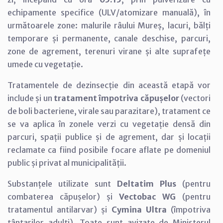
echipamente specifice (ULV/atomizare manuală), în
următoarele zone: malurile râului Mureș, lacuri, bălți
temporare și permanente, canale deschise, parcuri,
zone de agrement, terenuri virane și alte suprafețe
umede cu vegetație.
Tratamentele de dezinsecție din această etapă vor
include și un
tratament împotriva căpușelor
(vectori
de boli bacteriene, virale sau parazitare), tratament ce
se va aplica în zonele verzi cu vegetație densă din
parcuri, spații publice și de agrement, dar și locații
reclamate ca fiind posibile focare aflate pe domeniul
public și privat al municipalității.
Substanțele utilizate sunt
Deltatim Plus
(pentru
combaterea căpușelor) și
Vectobac WG
(pentru
tratamentul antilarvar) și
Cymina Ultra
(împotriva
țânțarilor adulți). Toate sunt avizate de Ministerul