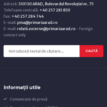
Adresă:
310130 ARAD, Bulevardul Revoluţiei nr. 75
Telefoane centrală:
+40 257 281 850
Fax:
+40 257 284 744
E-mail:
pma@primariaarad.ro
E-mail:
relatii.externe@primariaarad.ro
- foreign
contact only
CAUTĂ
Informații utile
Comunicate de presă