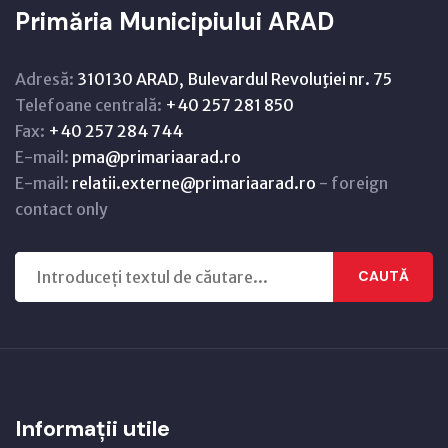
Primăria Municipiului ARAD
Adresă:
310130 ARAD, Bulevardul Revoluţiei nr. 75
Telefoane centrală:
+40 257 281 850
Fax:
+40 257 284 744
E-mail:
pma@primariaarad.ro
E-mail:
relatii.externe@primariaarad.ro
- foreign
contact only
CAUTĂ
Informații utile