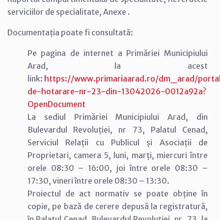
serviciilor de specialitate, Anexe .
Documentația poate fi consultată:
Pe pagina de internet a Primăriei Municipiului
Arad, la acest
link:
https://www.primariaarad.ro/dm_arad/portal
de-hotarare-nr-23-din-13042026-0012a92a?
OpenDocument
La sediul Primăriei Municipiului Arad, din
Bulevardul Revoluției, nr 73, Palatul Cenad,
Serviciul Relații cu Publicul și Asociații de
Proprietari, camera 5, luni, marți, miercuri între
orele 08:30 – 16:00, joi între orele 08:30 –
17:30, vineri între orele 08:30 – 13:30.
Proiectul de act normativ se poate obține în
copie, pe bază de cerere depusă la registratură,
în Palatul Cenad, Bulevardul Revoluției, nr. 73, la