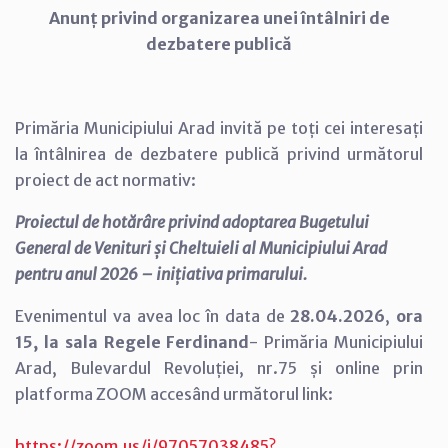
Anunț privind organizarea unei întâlniri de
dezbatere publică
Primăria Municipiului Arad invită pe toți cei interesați
la întâlnirea de dezbatere publică privind următorul
proiect de act normativ:
Proiectul de hotărâre privind adoptarea Bugetului
General de Venituri și Cheltuieli al Municipiului Arad
pentru anul 2026 – inițiativa primarului.
Evenimentul va avea loc în data de
28.04.2026
,
ora
15, la sala Regele Ferdinand
- Primăria Municipiului
Arad, Bulevardul Revoluției, nr.75 și online prin
platforma ZOOM accesând următorul link:
https://zoom.us/j/97057038485?