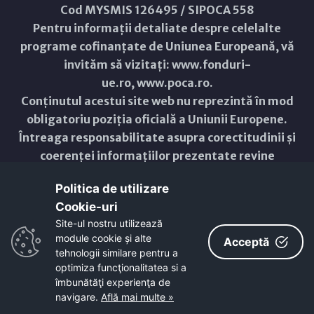
Cod MYSMIS 126495 / SIPOCA 558
Pentru informații detaliate despre celelalte
programe cofinanțate de Uniunea Europeană, vă
invităm să vizitați:
www.fonduri-
ue.ro
,
www.poca.ro
.
Conținutul acestui site web nu reprezintă în mod
obligatoriu poziția oficială a Uniunii Europene.
Întreaga responsabilitate asupra corectitudinii și
coerenței informațiilor prezentate revine
inițiatorilor site-ului web.
Politica de utilizare
Cookie-uri‎
Copyright © 2021 - 2026 -
Primăria Municipiului ARAD
Site-ul nostru utilizează
module cookie și alte
ResponsiveVoice
used under
Acceptă
Non-Commercial License
tehnologii similare pentru a
optimiza funcţionalitatea si a
îmbunătăţi experienţa de
navigare.
Află mai multe »