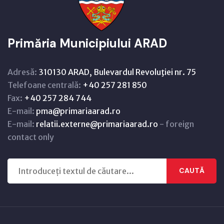
Primăria Municipiului ARAD
Adresă:
310130 ARAD, Bulevardul Revoluţiei nr. 75
Telefoane centrală:
+40 257 281 850
Fax:
+40 257 284 744
E-mail:
pma@primariaarad.ro
E-mail:
relatii.externe@primariaarad.ro
- foreign
contact only
CAUTĂ