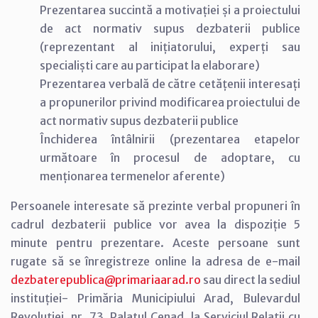
Prezentarea succintă a motivației și a proiectului
de act normativ supus dezbaterii publice
(reprezentant al inițiatorului, experți sau
specialiști care au participat la elaborare)
Prezentarea verbală de către cetățenii interesați
a propunerilor privind modificarea proiectului de
act normativ supus dezbaterii publice
Închiderea întâlnirii (prezentarea etapelor
următoare în procesul de adoptare, cu
menționarea termenelor aferente)
Persoanele interesate să prezinte verbal propuneri în
cadrul dezbaterii publice vor avea la dispoziție 5
minute pentru prezentare. Aceste persoane sunt
rugate să se înregistreze online la adresa de e-mail
dezbaterepublica@primariaarad.ro
sau direct la sediul
instituției- Primăria Municipiului Arad, Bulevardul
Revoluției, nr. 73, Palatul Cenad, la Serviciul Relații cu