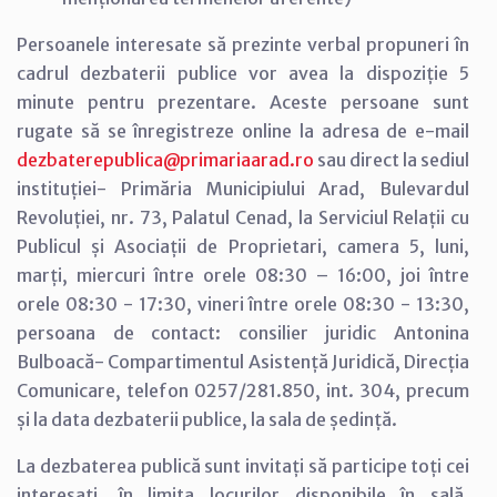
Persoanele interesate să prezinte verbal propuneri în
cadrul dezbaterii publice vor avea la dispoziție 5
minute pentru prezentare. Aceste persoane sunt
rugate să se înregistreze online la adresa de e-mail
dezbaterepublica@primariaarad.ro
sau direct la sediul
instituției- Primăria Municipiului Arad, Bulevardul
Revoluției, nr. 73, Palatul Cenad, la Serviciul Relații cu
Publicul și Asociații de Proprietari, camera 5, luni,
marți, miercuri între orele 08:30 – 16:00, joi între
orele 08:30 - 17:30, vineri între orele 08:30 - 13:30,
persoana de contact: consilier juridic Antonina
Bulboacă- Compartimentul Asistență Juridică, Direcția
Comunicare, telefon 0257/281.850, int. 304, precum
și la data dezbaterii publice, la sala de ședință.
La dezbaterea publică sunt invitați să participe toți cei
interesați, în limita locurilor disponibile în sală,