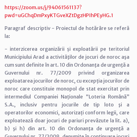
https://zoom.us/j/94061561137?
pwd=uGChqDmPxyKTGveXZtDgzHPIhPEyHG.1
Paragraf descriptiv - Proiectul de hotărâre se referă
la:
- interzicerea organizării și exploatării pe teritoriul
Municipiului Arad a activităţilor de jocuri de noroc aşa
cum sunt definite în art. 10 din Ordonanţa de urgenţă a
Guvernului nr. 77/2009 privind organizarea
exploatarea jocurilor de noroc, cu excepția jocurilor de
noroc care constituie monopol de stat exercitat prin
intermediul Companiei Naționale “Loteria Română”
S.A., inclusiv pentru jocurile de tip loto şi a
operatorilor economici, autorizați conform legii, care
exploatează doar jocuri de pariuri prevăzute la lit. a),
b) şi h) din art. 10 din Ordonanţa de urgenţă a
Guvernului nr. 77/2009, denumite în continuare jocuri