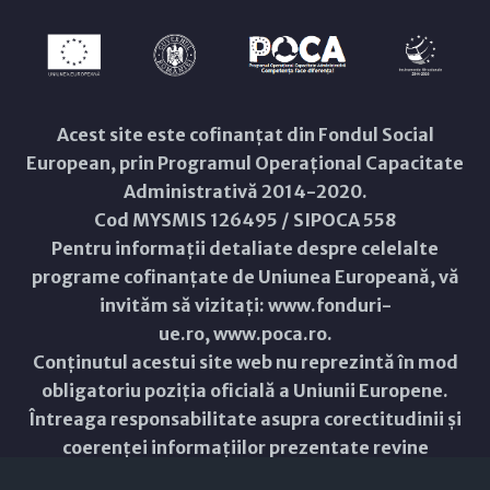
Acest site este cofinanțat din Fondul Social
European, prin Programul Operațional Capacitate
Administrativă 2014-2020.
Cod MYSMIS 126495 / SIPOCA 558
Pentru informații detaliate despre celelalte
programe cofinanțate de Uniunea Europeană, vă
invităm să vizitați:
www.fonduri-
ue.ro
,
www.poca.ro
.
Conținutul acestui site web nu reprezintă în mod
obligatoriu poziția oficială a Uniunii Europene.
Întreaga responsabilitate asupra corectitudinii și
coerenței informațiilor prezentate revine
inițiatorilor site-ului web.