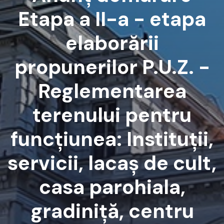
Etapa a II-a - etapa
elaborării
propunerilor P.U.Z. -
Reglementarea
terenului pentru
funcțiunea: Instituții,
servicii, lacaș de cult,
casa parohiala,
gradiniță, centru