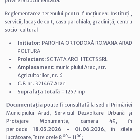
privire la documentația:
Reglementarea terenului pentru funcțiunea: Instituții,
servicii, lacaș de cult, casa parohiala, gradiniță, centru
socio-cultural
Initiator:
PAROHIA ORTODOXĂ ROMANA ARAD
POLTURA
Proiectant:
SC TATA ARCHITECTS SRL
Amplasament:
municipiului Arad, str.
Agricultorilor, nr. 6
C.F.
nr. 321467 Arad
Suprafața totală
=
1257 mp
Documentaţia
poate fi consultată la sediul Primăriei
Municipiului Arad,
Serviciul Dezvoltare Urbană şi
Protejare Monumente, camera 49, în
perioada
18.05.2026 - 01.06.2026,
în zilele
00
00
lucrătoare, între orele 8
– 11
;