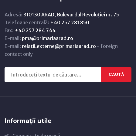
Adresă:
310130 ARAD, Bulevardul Revoluţiei nr. 75
Telefoane centrală:
+40 257 281 850
Fax:
+40 257 284 744
E-mail:
pma@primariaarad.ro
E-mail:
relatii.externe@primariaarad.ro
- foreign
contact only
CAUTĂ
Informații utile
Comunicate de presă