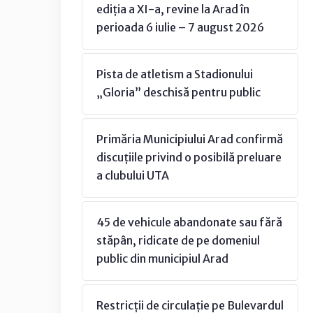
ediția a XI-a, revine la Arad în
perioada 6 iulie – 7 august 2026
Pista de atletism a Stadionului
„Gloria” deschisă pentru public
Primăria Municipiului Arad confirmă
discuțiile privind o posibilă preluare
a clubului UTA
45 de vehicule abandonate sau fără
stăpân, ridicate de pe domeniul
public din municipiul Arad
Restricții de circulație pe Bulevardul