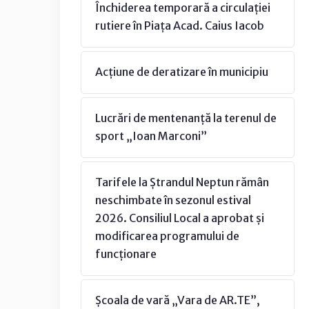
Închiderea temporară a circulației
rutiere în Piața Acad. Caius Iacob
Acțiune de deratizare în municipiu
Lucrări de mentenanță la terenul de
sport „Ioan Marconi”
Tarifele la Ștrandul Neptun rămân
neschimbate în sezonul estival
2026. Consiliul Local a aprobat și
modificarea programului de
funcționare
Școala de vară „Vara de AR.TE”,