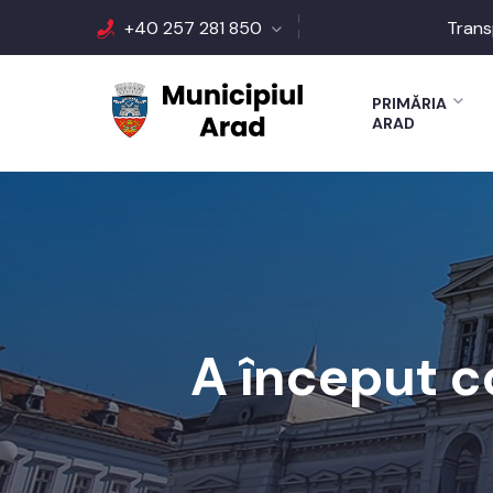
+40 257 281 850
Trans
PRIMĂRIA
ARAD
A început c