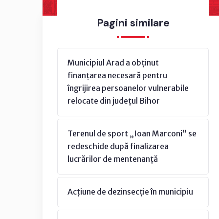
Pagini similare
Municipiul Arad a obținut
finanțarea necesară pentru
îngrijirea persoanelor vulnerabile
relocate din județul Bihor
Terenul de sport „Ioan Marconi” se
redeschide după finalizarea
lucrărilor de mentenanță
Acțiune de dezinsecție în municipiu