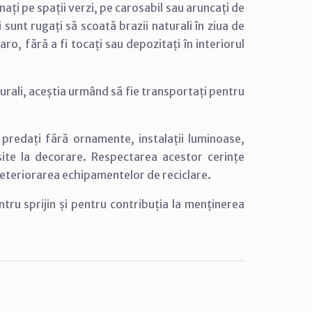
ați pe spații verzi, pe carosabil sau aruncați de
i sunt rugați să scoată brazii naturali în ziua de
o, fără a fi tocați sau depozitați în interiorul
urali, aceștia urmând să fie transportați pentru
ie predați fără ornamente, instalații luminoase,
osite la decorare. Respectarea acestor cerințe
 deteriorarea echipamentelor de reciclare.
tru sprijin și pentru contribuția la menținerea