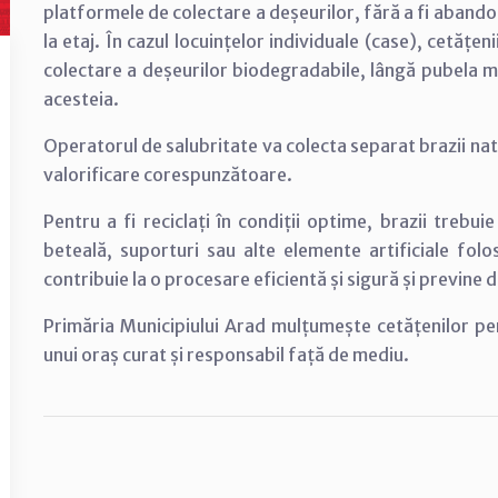
platformele de colectare a deșeurilor, fără a fi abandon
la etaj. În cazul locuințelor individuale (case), cetățeni
colectare a deșeurilor biodegradabile, lângă pubela mar
acesteia.
Operatorul de salubritate va colecta separat brazii nat
valorificare corespunzătoare.
Pentru a fi reciclați în condiții optime, brazii trebu
beteală, suporturi sau alte elemente artificiale fol
contribuie la o procesare eficientă și sigură și previne
Primăria Municipiului Arad mulțumește cetățenilor pen
unui oraș curat și responsabil față de mediu.