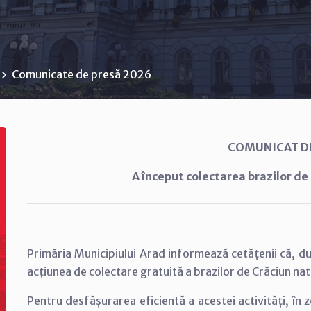
Comunicate de presă 2026
COMUNICAT D
A început colectarea brazilor de 
Primăria Municipiului Arad informează cetățenii că, d
acțiunea de colectare gratuită a brazilor de Crăciun nat
Pentru desfășurarea eficientă a acestei activități, în 