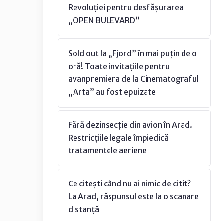
Revoluției pentru desfășurarea
„OPEN BULEVARD”
Sold out la „Fjord” în mai puțin de o
oră! Toate invitațiile pentru
avanpremiera de la Cinematograful
„Arta” au fost epuizate
Fără dezinsecție din avion în Arad.
Restricțiile legale împiedică
tratamentele aeriene
Ce citești când nu ai nimic de citit?
La Arad, răspunsul este la o scanare
distanță