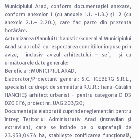
Municipiului Arad, conform documentației anexate,
conform anexelor 1 (cu anexele 1.1. -1.3.) și 2 (cu
anexele 2.1.- 2.20.), care fac parte din prezenta
hotărâre.
Actualizarea Planului Urbanistic General al Municipiului
Arad se aprobă cu respectarea condițiilor impuse prin
avize, inclusiv avizul arhitectului – șef, și cu
următoarele date generale:
Beneficiar: MUNICIPIUL ARAD;
Elaborator/Proiectant general: S.C. ICEBERG S.R.L.,
specialist cu drept de semnătură R.U.R.: Jianu-Cătălin
HANCHEȘ arhitect urbanist - pentru categoria D D3
DZ0 E F6, proiect nr. UAG 203/20;
Documentația elaborată cuprinde reglementări pentru
întreg Teritoriul Administrativ Arad (intravilan și
extravilan), care se întinde pe o suprafață de
23.953,0474 ha, stabilește zonificarea funcțională,