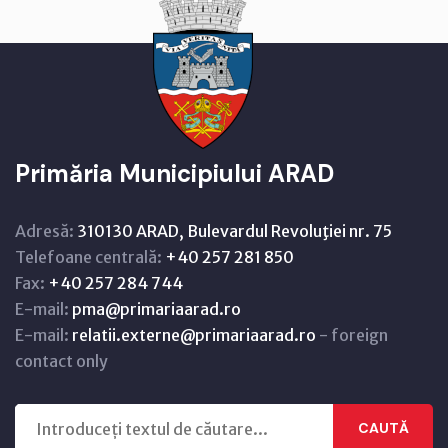
Primăria Municipiului ARAD
Adresă:
310130 ARAD, Bulevardul Revoluţiei nr. 75
Telefoane centrală:
+40 257 281 850
Fax:
+40 257 284 744
E-mail:
pma@primariaarad.ro
E-mail:
relatii.externe@primariaarad.ro
- foreign
contact only
CAUTĂ