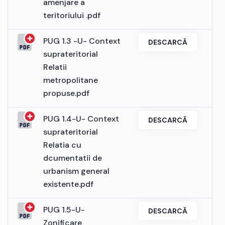
amenjare a
teritoriului .pdf
PUG 1.3 -U- Context
DESCARCĂ
suprateritorial
Relatii
metropolitane
propuse.pdf
PUG 1.4-U- Context
DESCARCĂ
suprateritorial
Relatia cu
dcumentatii de
urbanism general
existente.pdf
PUG 1.5-U-
DESCARCĂ
Zonificare