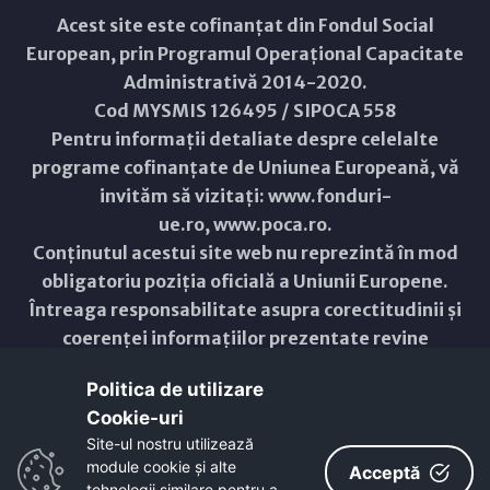
Acest site este cofinanțat din Fondul Social
European, prin Programul Operațional Capacitate
Administrativă 2014-2020.
Cod MYSMIS 126495 / SIPOCA 558
Pentru informații detaliate despre celelalte
programe cofinanțate de Uniunea Europeană, vă
invităm să vizitați:
www.fonduri-
ue.ro
,
www.poca.ro
.
Conținutul acestui site web nu reprezintă în mod
obligatoriu poziția oficială a Uniunii Europene.
Întreaga responsabilitate asupra corectitudinii și
coerenței informațiilor prezentate revine
inițiatorilor site-ului web.
Politica de utilizare
Cookie-uri‎
Copyright © 2021 - 2026 -
Primăria Municipiului ARAD
Site-ul nostru utilizează
module cookie și alte
ResponsiveVoice
used under
Acceptă
Non-Commercial License
tehnologii similare pentru a