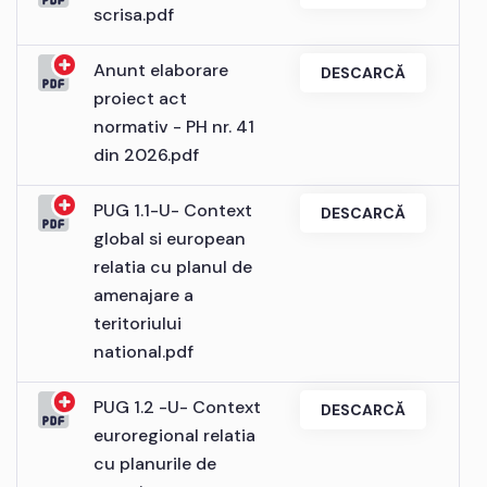
scrisa.pdf
Anunt elaborare
DESCARCĂ
proiect act
normativ - PH nr. 41
din 2026.pdf
PUG 1.1-U- Context
DESCARCĂ
global si european
relatia cu planul de
amenajare a
teritoriului
national.pdf
PUG 1.2 -U- Context
DESCARCĂ
euroregional relatia
cu planurile de