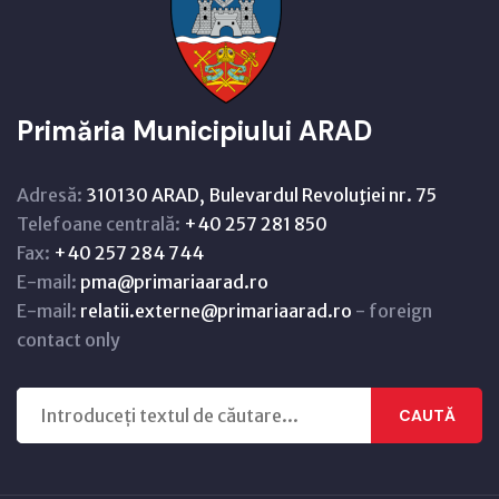
Primăria Municipiului ARAD
Adresă:
310130 ARAD, Bulevardul Revoluţiei nr. 75
Telefoane centrală:
+40 257 281 850
Fax:
+40 257 284 744
E-mail:
pma@primariaarad.ro
E-mail:
relatii.externe@primariaarad.ro
- foreign
contact only
CAUTĂ