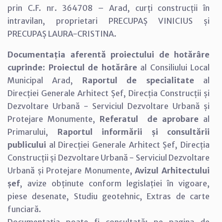
prin C.F. nr. 364708 – Arad, curți construcții în
intravilan, proprietari PRECUPAȘ VINICIUS și
PRECUPAȘ LAURA-CRISTINA.
Documentația aferentă proiectului de hotărâre
cuprinde
:
Proiectul de hotărâre
al Consiliului Local
Municipal Arad,
Raportul de specialitate
al
Direcției Generale Arhitect Șef, Direcția Construcții și
Dezvoltare Urbană - Serviciul Dezvoltare Urbană și
Protejare Monumente,
Referatul de aprobare
al
Primarului,
Raportul informării și consultării
publicului
al Direcției Generale Arhitect Șef, Direcția
Construcții și Dezvoltare Urbană - Serviciul Dezvoltare
Urbană și Protejare Monumente,
Avizul Arhitectului
șef
, avize obținute conform legislației în vigoare,
piese desenate, Studiu geotehnic, Extras de carte
funciară.