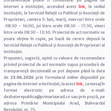
Documentația poate fi consultată: pe pagina de
internet a instituției, accesând acest
link
, la sediul
instituției, la Serviciul Relații cu Publicul și Asociații de
Proprietari, camera 5: luni, marți, miercuri între orele
08:30 – 16:00, joi între orele 08:30 - 17:30, vineri
între orele 08:30 - 13:30. Proiectul de act normativ se
poate obține în copie, pe bază de cerere depusă la
Serviciul Relaţii cu Publicul și Asociații de Proprietari al
instituției.
Propuneri, sugestii, opinii cu valoare de recomandare
privind proiectul de act normativ supus procedurii de
transparență decizională se pot depune până la data
de
23.06.2026
prin formularul online disponibil pe
pagina de internet a instituției, la acest
link
, ca mesaj în
format electronic pe adresa de e-mail:
dezbaterepublica@primariaarad.ro sau prin poștă, pe
adresa Primăriei Municipiului Arad, Bulevardul
Revoluției, nr. 75.