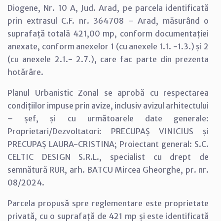
Diogene, Nr. 10 A, Jud. Arad, pe parcela identificată
prin extrasul C.F. nr. 364708 – Arad, măsurând o
suprafață totală 421,00 mp, conform documentației
anexate, conform anexelor 1 (cu anexele 1.1. -1.3.) și 2
(cu anexele 2.1.- 2.7.), care fac parte din prezenta
hotărâre.
Planul Urbanistic Zonal se aprobă cu respectarea
condițiilor impuse prin avize, inclusiv avizul arhitectului
– șef, și cu următoarele date generale:
Proprietari/Dezvoltatori: PRECUPAȘ VINICIUS și
PRECUPAȘ LAURA-CRISTINA; Proiectant general: S.C.
CELTIC DESIGN S.R.L., specialist cu drept de
semnătură RUR, arh. BATCU Mircea Gheorghe, pr. nr.
08/2024.
Parcela propusă spre reglementare este proprietate
privată, cu o suprafață de 421 mp și este identificată