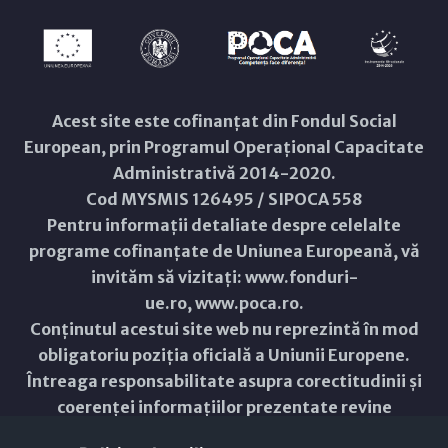
Acest site este cofinanțat din Fondul Social
European, prin Programul Operațional Capacitate
Administrativă 2014-2020.
Cod MYSMIS 126495 / SIPOCA 558
Pentru informații detaliate despre celelalte
programe cofinanțate de Uniunea Europeană, vă
invităm să vizitați:
www.fonduri-
ue.ro
,
www.poca.ro
.
Conținutul acestui site web nu reprezintă în mod
obligatoriu poziția oficială a Uniunii Europene.
Întreaga responsabilitate asupra corectitudinii și
coerenței informațiilor prezentate revine
inițiatorilor site-ului web.