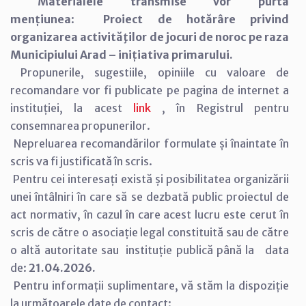
Materialele transmise vor purta
mențiunea
:
Proiect de hotărâre privind
organizarea activităţilor de jocuri de noroc pe raza
Municipiului Arad – inițiativa primarului.
Propunerile, sugestiile, opiniile cu valoare de
recomandare vor fi publicate pe pagina de internet a
instituției, la acest
link
, în Registrul pentru
consemnarea propunerilor.
Nepreluarea recomandărilor formulate și înaintate în
scris va fi justificată în scris.
Pentru cei interesați există și posibilitatea organizării
unei întâlniri în care să se dezbată public proiectul de
act normativ, în cazul în care acest lucru este cerut în
scris de către o asociație legal constituită sau de către
o altă autoritate sau instituție publică până la data
de:
21.04.2026.
Pentru informații suplimentare, vă stăm la dispoziție
la următoarele date de contact: