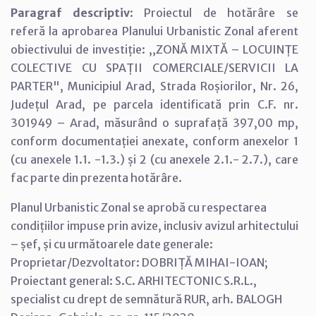
Paragraf descriptiv
: Proiectul de hotărâre se
referă la aprobarea Planului Urbanistic Zonal aferent
obiectivului de investiție: ,,ZONĂ MIXTĂ – LOCUINȚE
COLECTIVE CU SPAȚII COMERCIALE/SERVICII LA
PARTER", Municipiul Arad, Strada Roșiorilor, Nr. 26,
Județul Arad, pe parcela identificată prin C.F. nr.
301949 – Arad, măsurând o suprafață 397,00 mp,
conform documentației anexate, conform anexelor 1
(cu anexele 1.1. -1.3.) și 2 (cu anexele 2.1.- 2.7.), care
fac parte din prezenta hotărâre.
Planul Urbanistic Zonal se aprobă cu respectarea
condițiilor impuse prin avize, inclusiv avizul arhitectului
– șef, și cu următoarele date generale:
Proprietar/Dezvoltator: DOBRIȚĂ MIHAI-IOAN;
Proiectant general: S.C. ARHITECTONIC S.R.L.,
specialist cu drept de semnătură RUR, arh. BALOGH