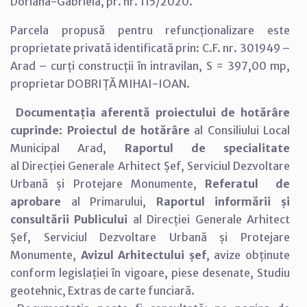
Doriana-Gabriela, pr. nr. 115/2020.
Parcela propusă pentru refuncționalizare este
proprietate privată identificată prin: C.F. nr. 301949 –
Arad – curți construcții în intravilan, S = 397,00 mp,
proprietar DOBRIȚĂ MIHAI-IOAN.
Documentația aferentă proiectului de hotărâre
cuprinde
:
Proiectul de hotărâre
al Consiliului Local
Municipal Arad,
Raportul de specialitate
al Direcției Generale Arhitect Șef, Serviciul Dezvoltare
Urbană și Protejare Monumente,
Referatul de
aprobare
al Primarului,
Raportul informării și
consultării Publicului
al Direcției Generale Arhitect
Șef, Serviciul Dezvoltare Urbană și Protejare
Monumente,
Avizul Arhitectului șef
, avize obținute
conform legislației în vigoare, piese desenate, Studiu
geotehnic, Extras de carte funciară.