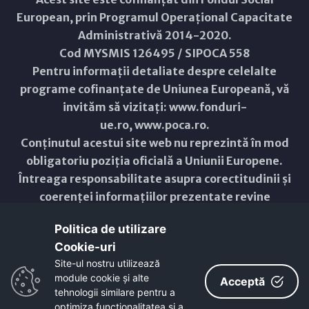
European, prin Programul Operațional Capacitate
Administrativă 2014-2020.
Cod MYSMIS 126495 / SIPOCA 558
Pentru informații detaliate despre celelalte
programe cofinanțate de Uniunea Europeană, vă
invităm să vizitați:
www.fonduri-
ue.ro
,
www.poca.ro
.
Conținutul acestui site web nu reprezintă în mod
obligatoriu poziția oficială a Uniunii Europene.
Întreaga responsabilitate asupra corectitudinii și
coerenței informațiilor prezentate revine
inițiatorilor site-ului web.
Politica de utilizare
Cookie-uri‎
Copyright © 2021 - 2026 -
Primăria Municipiului ARAD
Site-ul nostru utilizează
module cookie și alte
ResponsiveVoice
used under
Acceptă
Non-Commercial License
tehnologii similare pentru a
optimiza funcţionalitatea si a