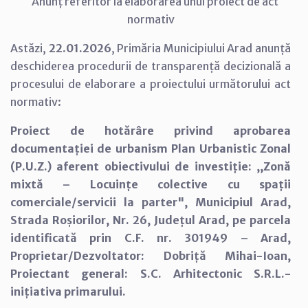
Anunț referitor la elaborarea unui proiect de act
normativ
Astăzi,
22.01.2026
, Primăria Municipiului Arad anunță
deschiderea procedurii de transparență decizională a
procesului de elaborare a proiectului următorului act
normativ:
Proiect de hotărâre privind aprobarea
documentației de urbanism Plan Urbanistic Zonal
(P.U.Z.) aferent obiectivului de investiție: ,,Zonă
mixtă – Locuințe colective cu spații
comerciale/servicii la parter", Municipiul Arad,
Strada Roșiorilor, Nr. 26, Județul Arad, pe parcela
identificată prin C.F. nr. 301949 – Arad,
Proprietar/Dezvoltator: Dobriță Mihai-Ioan,
Proiectant general: S.C. Arhitectonic S.R.L.-
inițiativa primarului.