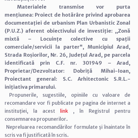
Materialele transmise vor purta
mențiunea
:
Proiect de hotărâre privind aprobarea
documentației de urbanism Plan Urbanistic Zonal
(P.U.Z.) aferent obiectivului de investiție: ,,Zonă
mixtă – Locuințe colective cu spații
comerciale/servicii la parter", Municipiul Arad,
Strada Roșiorilor, Nr. 26, Județul Arad, pe parcela
identificată prin C.F. nr. 301949 – Arad,
Proprietar/Dezvoltator: Dobriță Mihai-Ioan,
Proiectant general: S.C. Arhitectonic S.R.L.-
inițiativa primarului.
Propunerile, sugestiile, opiniile cu valoare de
recomandare vor fi publicate pe pagina de internet a
instituției, la acest
link
, în Registrul pentru
consemnarea propunerilor.
Nepreluarea recomandărilor formulate și înaintate în
scris va fi justificată în scris.