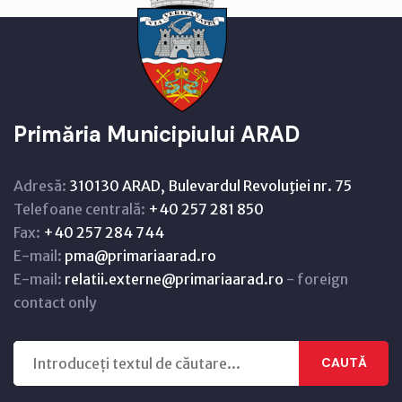
Primăria Municipiului ARAD
Adresă:
310130 ARAD, Bulevardul Revoluţiei nr. 75
Telefoane centrală:
+40 257 281 850
Fax:
+40 257 284 744
E-mail:
pma@primariaarad.ro
E-mail:
relatii.externe@primariaarad.ro
- foreign
contact only
CAUTĂ