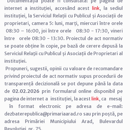
Documentația poate fi consultată: pe pagina de
internet a instituției, accesând acest
link
, la sediul
instituției, la Serviciul Relații cu Publicul și Asociații de
proprietari, camera 5: luni, marți, miercuri între orele
08:30 – 16:00, joi între orele 08:30 - 17:30, vineri
între orele 08:30 - 13:30. Proiectul de act normativ
se poate obține în copie, pe bază de cerere depusă la
Serviciul Relaţii cu Publicul și Asociații de Proprietari al
instituției.
Propuneri, sugestii, opinii cu valoare de recomandare
privind proiectul de act normativ supus procedurii de
transparență decizională se pot depune până la data
de
02.02.2026
prin formularul online disponibil pe
pagina de internet a instituției, la acest
link
, ca mesaj
în format electronic pe adresa de e-mail:
dezbaterepublica@primariaarad.ro sau prin poștă, pe
adresa Primăriei Municipiului Arad, Bulevardul
Revoluției, nr. 75.