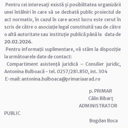
Pentru cei interesați există și posibilitatea organizării
unei întâlniri în care să se dezbată public proiectul de
act normativ, în cazul în care acest lucru este cerut în
scris de către o asociație legal constituită sau de către
o altă autoritate sau instituție publică până la data de
20.02.2026.
Pentru informații suplimentare, vă stăm la dispoziție
la următoarele date de contact:
Compartiment asistență juridică – Consilier juridic,
Antonina Bulboacă - tel. 0257/281.850, int. 304
E-mail: antonina.bulboaca@primariaarad.ro
p. PRIMAR
Călin Bibarț
ADMINISTRATOR
PUBLIC
Bogdan Boca